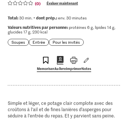
(0)
Évaluer maintenant
Total:
dont prép.:
30 min. •
env. 30 minutes
Valeurs nutritives par personne:
protéines 6 g, lipides 14 g,
glucides 17 g, 230 kcal
Soupes
Entrée
Pour les invités
Memoriser
Au livre
Imprimer
Notes
Simple et léger, ce potage clair complote avec des
croûtons à l'ail et de fines lanières d’asperges pour
séduire à l'entrée du repas. Et y parvient sans peine.