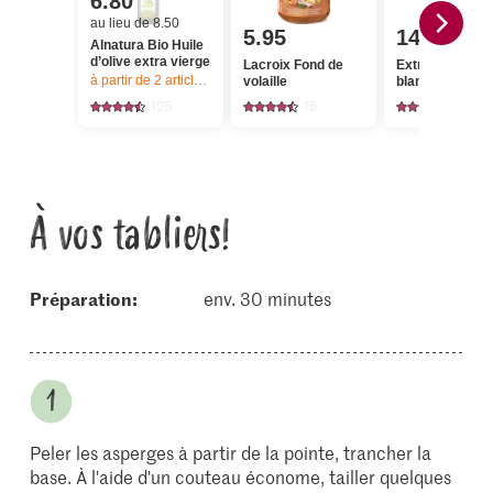
6.80
au lieu de 8.50
5.95
14.95
Alnatura Bio Huile
d’olive extra vierge
Lacroix Fond de
Extra Asperge
à partir de 2
articles,
Offre valable du 6.8 au 12.8.2026, jusqu’à épu
volaille
blanches
125
15
336
À vos tabliers!
Préparation:
env. 30 minutes
Peler les asperges à partir de la pointe, trancher la
base. À l'aide d'un couteau économe, tailler quelques