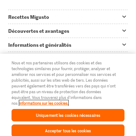
Recettes Migusto
App Migusto
Découvertes et avantages
Idées de menus
Trucs & astuces
Informations et généralités
Plats principaux
On en parle...
Questions concernant Migusto
Découvrir
Nous et nos partenaires utilisons des cookies et des
Simple & vite prêt
Tutoriels
Cuisiner avec Migusto
technologies similaires pour fournir, protéger, analyser et
Supermarché
améliorer nos services et pour personnaliser nos services et
Apéritif
FR
Glossaire des ingrédients
DE
IT
publicités, aussi sur les sites web de tiers. Les données
Service clientèle & contact
Migros Online
peuvent également être transférées vers des pays qui n'ont
Préparations au four
peut-être pas un niveau de protection des données
Login Migusto
Publicité
À propos de Migros
équivalent. Vous trouverez plus d'informations dans
nos
informations sur les cookies.
Enfants & famille
Magazine Migusto
Impressum
Magasins
© 2026 La Fédération des coopératives Migros
Uniquement les cookies nécessaires
Toutes les recettes
Concours
Mentions légales
Cumulus
Accepter tous les cookies
Protection des données
Migros Magazine
Inspiration
Collection
Recettes
Mon Migusto
Menu