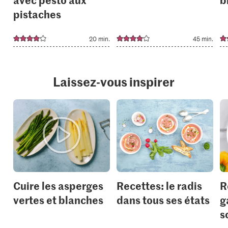
pistaches
20 min.
45 min.
Laissez-vous inspirer
Cuire les asperges
Recettes: le radis
R
vertes et blanches
dans tous ses états
g
s