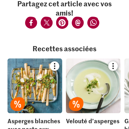
Partagez cet article avec vos
amis!
Recettes associées
Bookmark
Bookmar
recipe
recipe
or
or
add
add
it
it
to
to
your
your
collections.
collection
Asperges blanches
Velouté d’asperges
G
avec pesto aux
b