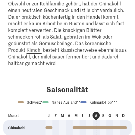
Obwohl er zur Kohlfamilie gehört, hat der Chinakohl
einen neutralen Geschmack und ist leicht verdaulich.
Da er praktisch küchenfertig in den Handel kommt,
macht er kaum Arbeit beim Rüsten und lässt sich fast
komplett verwerten. Die knackigen Blätter
schmecken roh als Salat, gebraten im Wok oder
gedünstet als Gemüsebeilage. Das koreanische
Produkt
Kimchi
besteht klassischerweise ebenfalls aus
Chinakohl, der milchsauer fermentiert und dadurch
haltbar gemacht wird.
Saisonalität
Schweiz*
Nahes Ausland**
Kulinarik-Tipp***
an
eb
är
pr
ai
un
ul
ep
kt
ov
ez
Monat
J
F
M
A
M
J
J
A
S
O
N
D
ug
Chinakohl