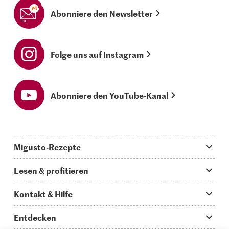
Abonniere den Newsletter
Folge uns auf Instagram
Abonniere den YouTube-Kanal
Migusto-Rezepte
Migusto App
Lesen & profitieren
Was koche ich heute?
Tipps & Tricks
Kontakt & Hilfe
Hauptgerichte
Storys
Fragen zu Migusto
Entdecken
Schnelle & einfache Rezepte