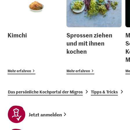
Kimchi
Sprossen ziehen
M
und mit ihnen
S
kochen
K
M
Mehr erfahren
Mehr erfahren
Me
Das persönliche Kochportal der Migros
Tipps & Tricks
G
Jetzt anmelden