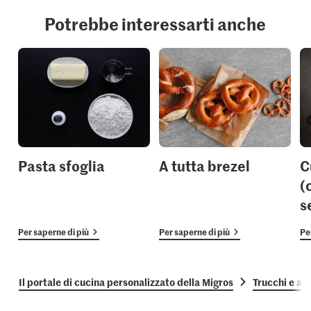
Potrebbe interessarti anche
Pasta sfoglia
A tutta brezel
C
(
s
Per saperne di più
Per saperne di più
Pe
Il portale di cucina personalizzato della Migros
Trucchi e as