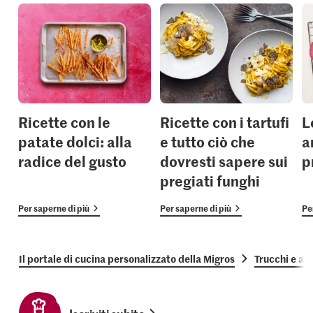
Ricette con le
Ricette con i tartufi
L
patate dolci: alla
e tutto ciò che
a
radice del gusto
dovresti sapere sui
p
pregiati funghi
Per saperne di più
Per saperne di più
Pe
Il portale di cucina personalizzato della Migros
Trucchi e as