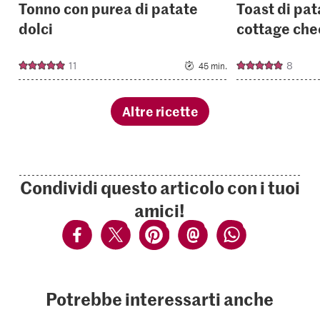
Tonno con purea di patate
Toast di pat
dolci
cottage che
11
8
45 min.
Altre ricette
Condividi questo articolo con i tuoi
amici!
Potrebbe interessarti anche