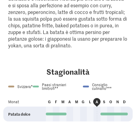
e si sposa alla perfezione ad esempio con curry,
zenzero, peperoncino, latte di cocco e frutti tropicali;
la sua squisita polpa può essere gustata sotto forma di
chips, patatine fritte, baked potatoes o in purea, in
zuppe e stufati. La batata è ottima persino per
pietanze golose: i giapponesi la usano per preparare lo
yokan, una sorta di pralinato.
Stagionalità
Paesi stranieri
Consiglio
Svizzera*
limitrofi**
culinario***
en
eb
ar
pr
ag
iu
ug
et
tt
ov
ic
Monat
G
F
M
A
M
G
L
A
S
O
N
D
go
Patata dolce