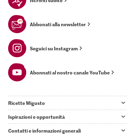
Iscriviti subito
Abbonati alla newsletter
Seguici su Instagram
Abonnati al nostro canale YouTube
Ricette Migusto
App Migusto
Ispirazioni e opportunità
Oggi cucino
Trucchi & astuzie
Contatti e informazioni generali