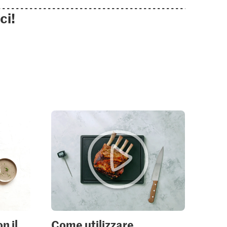
ci!
n il
Come utilizzare