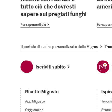
tutto ciò che dovresti
ameri
sapere sui pregiati funghi
Per saperne di più
Per sapern
Il portale di cucina personalizzato della Migros
Truc
Iscriviti subito
Ricette Migusto
Ispir
App Migusto
Trucch
Oggi cucino
Storie