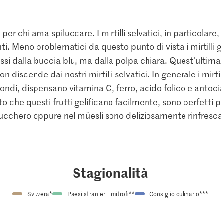
e per chi ama spiluccare. I mirtilli selvatici, in particolare
ti. Meno problematici da questo punto di vista i mirtilli 
essi dalla buccia blu, ma dalla polpa chiara. Quest’ultima 
n discende dai nostri mirtilli selvatici. In generale i mirt
ondi, dispensano vitamina C, ferro, acido folico e antoci
sto che questi frutti gelificano facilmente, sono perfetti 
 zucchero oppure nel müesli sono deliziosamente rinfresca
Stagionalità
Svizzera*
Paesi stranieri limitrofi**
Consiglio culinario***