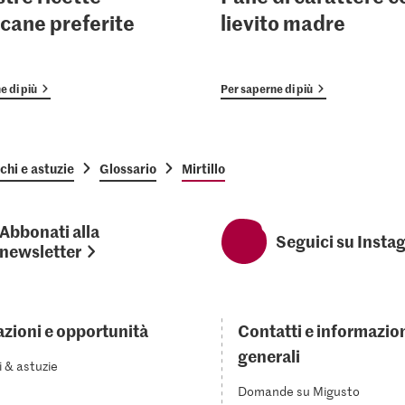
cane preferite
lievito madre
e di più
Per saperne di più
chi e astuzie
Glossario
Mirtillo
Abbonati alla
Seguici su Insta
newsletter
azioni e opportunità
Contatti e informazio
generali
i & astuzie
Domande su Migusto