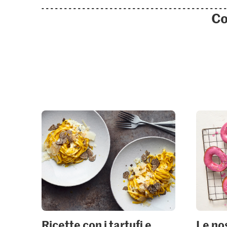
Co
Ricette con i tartufi e
Le nos