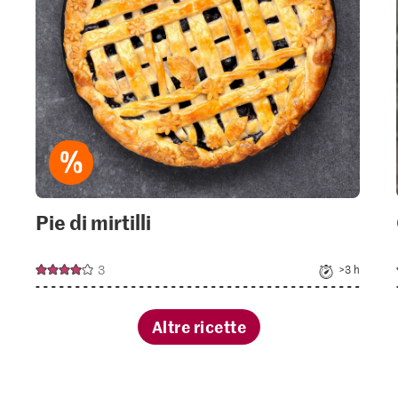
Pie di mirtilli
3
>3 h
Altre ricette