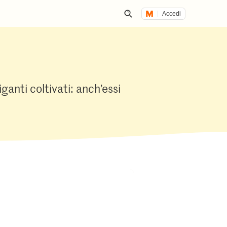
Accedi
Inizia una ricerca
iganti coltivati: anch’essi