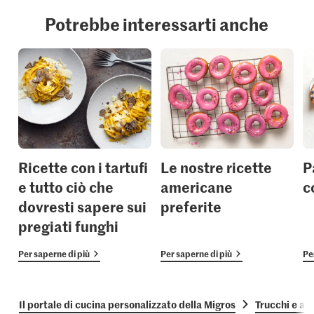
Potrebbe interessarti anche
Ricette con i tartufi
Le nostre ricette
P
e tutto ciò che
americane
c
dovresti sapere sui
preferite
pregiati funghi
Per saperne di più
Per saperne di più
Pe
Il portale di cucina personalizzato della Migros
Trucchi e as