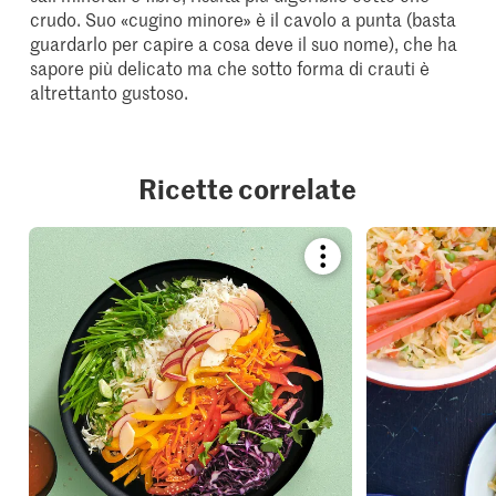
crudo. Suo «cugino minore» è il cavolo a punta (basta
guardarlo per capire a cosa deve il suo nome), che ha
sapore più delicato ma che sotto forma di crauti è
altrettanto gustoso.
Ricette correlate
Bookmark
recipe
or
add
it
to
your
collections.