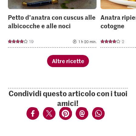
Petto d’anatra con cuscus alle
Anatra ripie
albicocche e alle noci
cotogne
19
2
1 h 20 min.
Altre ricette
Condividi questo articolo con i tuoi
amici!