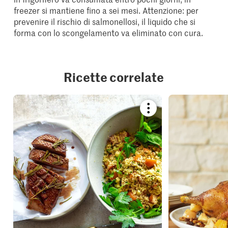
freezer si mantiene fino a sei mesi. Attenzione: per
prevenire il rischio di salmonellosi, il liquido che si
forma con lo scongelamento va eliminato con cura.
Ricette correlate
Bookmark
recipe
or
add
it
to
your
collections.