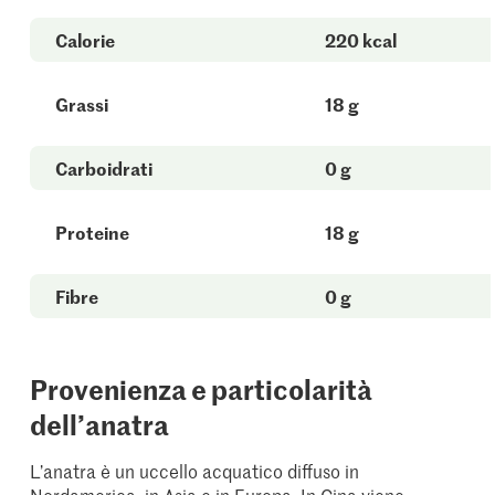
Calorie
220 kcal
Grassi
18 g
Carboidrati
0 g
Proteine
18 g
Fibre
0 g
Provenienza e particolarità
dell’anatra
L’anatra è un uccello acquatico diffuso in