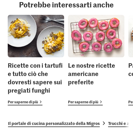
Potrebbe interessarti anche
Ricette con i tartufi
Le nostre ricette
P
e tutto ciò che
americane
c
dovresti sapere sui
preferite
pregiati funghi
Per saperne di più
Per saperne di più
Pe
Il portale di cucina personalizzato della Migros
Trucchi e as