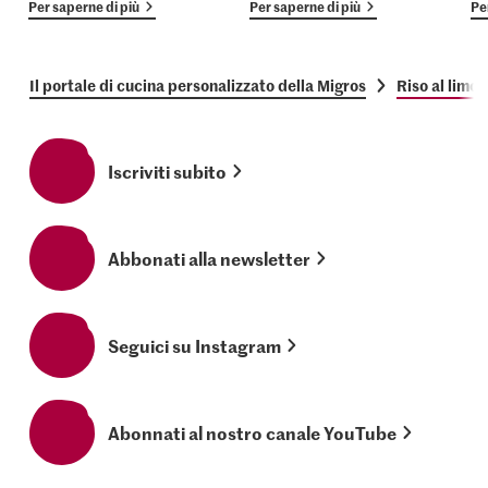
Per saperne di più
Per saperne di più
Pe
Il portale di cucina personalizzato della Migros
Riso al limo
Iscriviti subito
Abbonati alla newsletter
Seguici su Instagram
Abonnati al nostro canale YouTube