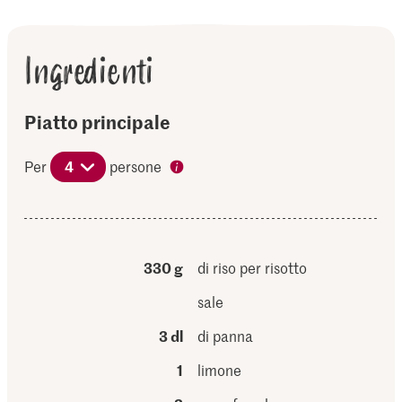
Ingredienti
Piatto principale
Per
4
persone
330 g
di riso per risotto
sale
3 dl
di panna
1
limone