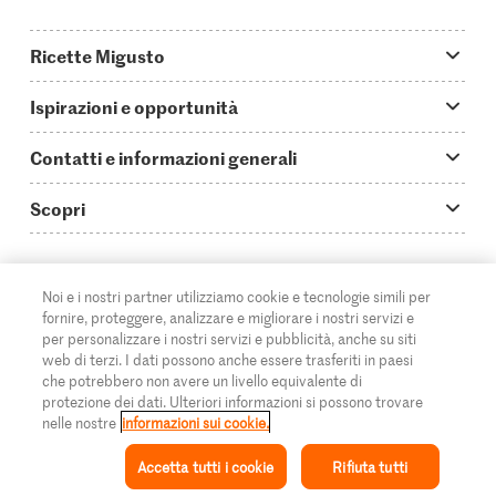
Ricette Migusto
App Migusto
Ispirazioni e opportunità
Oggi cucino
Trucchi & astuzie
Contatti e informazioni generali
Piatti principali
Storie
Domande su Migusto
Scopri
Ricette semplici & veloci
Video How to
Guida alle abbreviazioni
Supermercato
Aperitivi
IT
Glossario degli ingredienti
DE
FR
Contatti
Migros Online
Noi e i nostri partner utilizziamo cookie e tecnologie simili per
fornire, proteggere, analizzare e migliorare i nostri servizi e
Ricette al forno
Login Migusto
Pubblicità
A proposito della Migros
per personalizzare i nostri servizi e pubblicità, anche su siti
web di terzi. I dati possono anche essere trasferiti in paesi
Ricette per famiglie & bambini
Rivista Migusto
Impressum
che potrebbero non avere un livello equivalente di
Filiali
© 2026 Federazione delle cooperative Migros
protezione dei dati. Ulteriori informazioni si possono trovare
Tutte le ricette
Concorsi
nelle nostre
informazioni sui cookie.
Informazioni legali
Cumulus
Accetta tutti i cookie
Rifiuta tutti
Protezione dei dati
Rivista Azione
Ispirazione
Collezione
Ricetta
Il mio Migusto
Menu