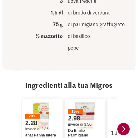
3
uova fresche
1,5 dl
di brodo di verdura
75 g
di parmigiano grattugiato
½ mazzetto
di basilico
pepe
Ingredienti alla tua Migros
15%
20%
2.98
2.28
invece di 3.50
invece di 2.85
Da Emilio
1.80
aha! Panna intera
Parmigiano