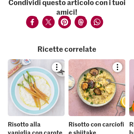
Condividi questo articolo con i tuoi
amici!
Ricette correlate
Bookmark
Bookmar
recipe
recipe
or
or
add
add
it
it
to
to
your
your
collections.
collection
Risotto alla
Risotto con carciofi
R
vaniglia con carote
e shiitake
b