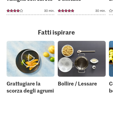
30 min.
30 min.
Fatti ispirare
Grattugiare la
Bollire / Lessare
C
scorza degli agrumi
b