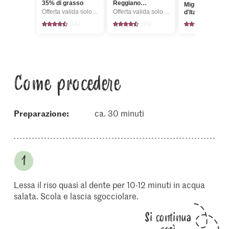
35% di grasso
Reggiano
Migros Risotto
Formaggio
Offerta valida solo dal 6.8 al 12.8.2026, fino a esaurimento dello stock.
Offerta valida solo dal 6.8 al 12.8.2026, fino a esaurimento dello stock.
d'Italia
grattugiato
534
189
134
Come procedere
Preparazione:
ca. 30 minuti
Lessa il riso quasi al dente per 10-12 minuti in acqua
salata. Scola e lascia sgocciolare.
Si continua