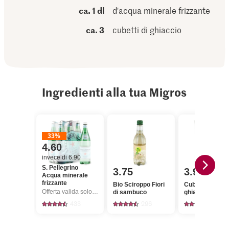
ca. 1 dl
d'acqua minerale frizzante
ca. 3
cubetti di ghiaccio
Ingredienti alla tua Migros
33%
4.60
invece di 6.90
S. Pellegrino
3.75
3.90
Acqua minerale
frizzante
Bio Sciroppo Fiori
Cubers Cubetti di
Offerta valida solo dal 6.8 al 12.8.2026, fino a esaurimento dello stock.
di sambuco
ghiaccio
433
296
22