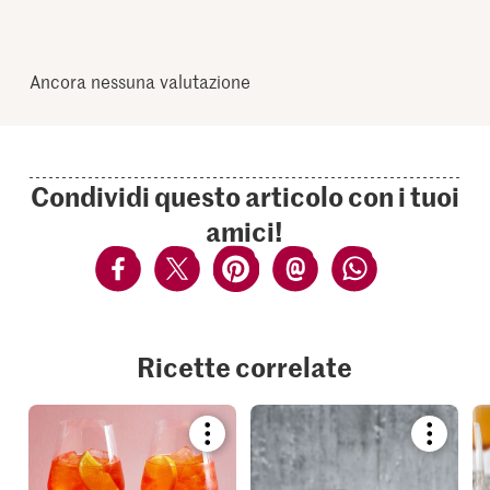
Ancora nessuna valutazione
Condividi questo articolo con i tuoi
amici!
Ricette correlate
Bookmark
Bookmar
recipe
recipe
or
or
add
add