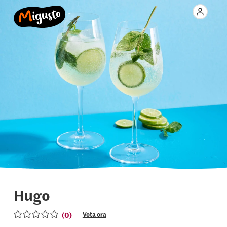
Hugo
(0)
Vota ora