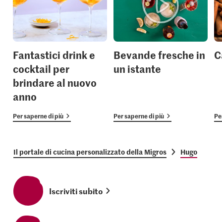
Fantastici drink e
Bevande fresche in
C
cocktail per
un istante
brindare al nuovo
anno
Per saperne di più
Per saperne di più
Pe
Il portale di cucina personalizzato della Migros
Hugo
Iscriviti subito