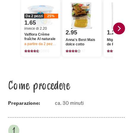
Da 2 pezzi
25%
1.65
invece di 2.20
2.95
1.25
Valflora Crème
fraîche Al naturale
Anna's Best Mais
Migros Pimient
a partire da 2
pezzi,
Offerta valida solo dal 6.8 al 12.8.2026, fino a 
dolce cotto
de Padrón
2685
17
248
Come procedere
Preparazione:
ca. 30 minuti