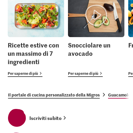
Ricette estive con
Snocciolare un
F
un massimo di 7
avocado
ingredienti
Per saperne di più
Per saperne di più
Pe
Il portale di cucina personalizzato della Migros
Guacamole c
Iscriviti subito