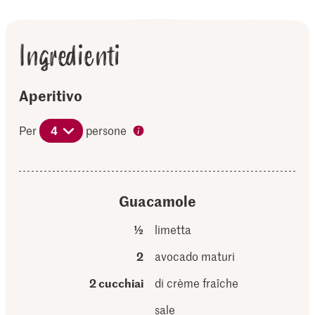
Ingredienti
Aperitivo
Per
4
persone
Guacamole
½
limetta
2
avocado maturi
2 cucchiai
di crème fraîche
sale