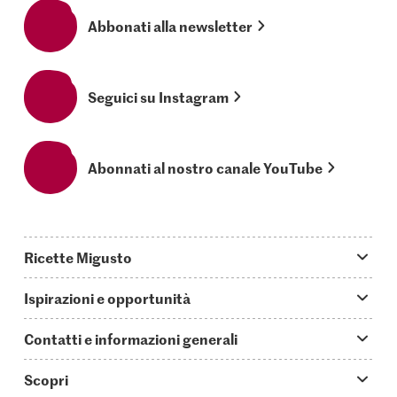
Abbonati alla newsletter
Seguici su Instagram
Abonnati al nostro canale YouTube
Ricette Migusto
App Migusto
Ispirazioni e opportunità
Oggi cucino
Trucchi & astuzie
Contatti e informazioni generali
Piatti principali
Storie
Domande su Migusto
Scopri