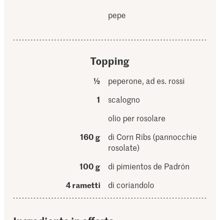
pepe
Topping
½
peperone, ad es. rossi
1
scalogno
olio per rosolare
160 g
di Corn Ribs (pannocchie
rosolate)
100 g
di pimientos de Padrón
4 rametti
di coriandolo