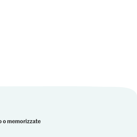
4.55
Prezzo del giorno
Saitaku Simply
letti di
Filetto di lucioperca
Japanese Pasta wasabi
d'allevamento
con wasabi fresco
4
29
87
ato o memorizzate