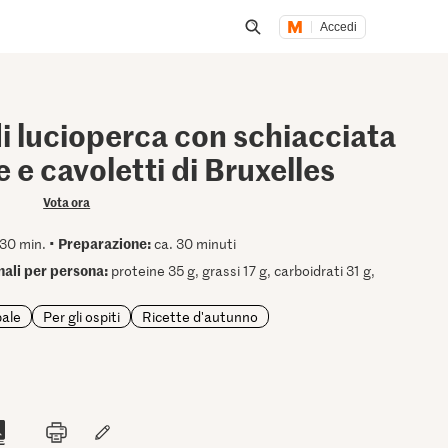
Accedi
Inizia una ricerca
di lucioperca con schiacciata
e e cavoletti di Bruxelles
Vota ora
Preparazione:
30 min. •
ca. 30 minuti
onali per persona:
proteine 35 g, grassi 17 g, carboidrati 31 g,
pale
Per gli ospiti
Ricette d'autunno