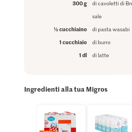
300 g
di cavoletti di Br
sale
½ cucchiaino
di pasta wasabi
1 cucchiaio
di burro
1 dl
di latte
Ingredienti alla tua Migros