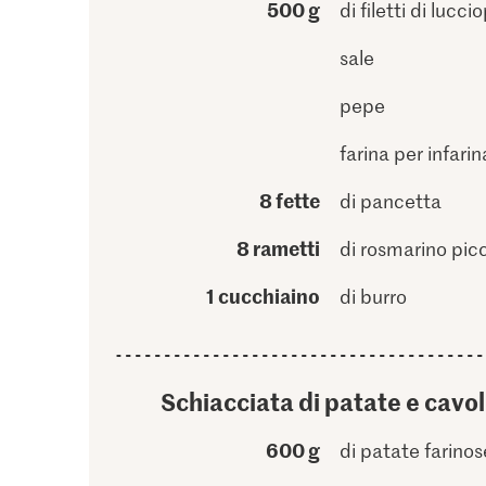
500 g
di filetti di lucc
sale
pepe
farina per infarin
8 fette
di pancetta
8 rametti
di rosmarino picc
1 cucchiaino
di burro
Schiacciata di patate e cavol
600 g
di patate farinos