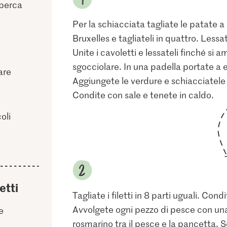
ioperca
Per la schiacciata tagliate le patate a
Bruxelles e tagliateli in quattro. Les
Unite i cavoletti e lessateli finché si
sgocciolare. In una padella portate a ebo
are
Aggiungete le verdure e schiacciatel
Condite con sale e tenete in caldo.
oli
etti
Tagliate i filetti in 8 parti uguali. Co
Avvolgete ogni pezzo di pesce con una 
e
rosmarino tra il pesce e la pancetta. S