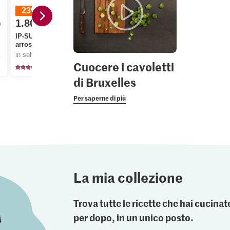
23%
1.80
0
invece di 2.35
3.90
1.30
IP-SUISSE Pancetta da
arrostire
Migros Patate a pasta
Migros Cavo
o dello stock.
in self-service, offerta valida solo dal 6.8 al 12.8.2026, fino a esaurimento dello stock.
farinosa
Bruxelles
Cuocere i cavoletti
651
1151
72
di Bruxelles
Per saperne di più
La mia collezione
Trova tutte le ricette che hai cucin
per dopo, in un unico posto.