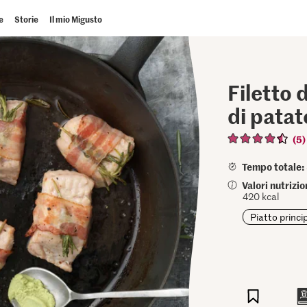
e
Storie
Il mio Migusto
Filetto 
di patat
(5)
Tempo totale:
Valori nutrizi
420 kcal
Piatto princi