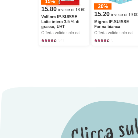
15%
20%
15.80
invece di 18.60
15.20
invece di 19.0
Valflora IP-SUISSE
Latte intero 3.5 % di
Migros IP-SUISSE
grasso, UHT
Farina bianca
Offerta valida solo dal 6.8 al 12.8.2026, fino a esaurimento dello stock.
Offerta valida solo dal 6.8 al 12.8.2026, fino a esauriment
341
5