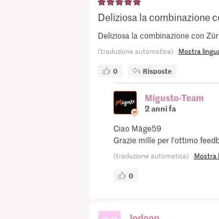
Deliziosa la combinazione co
Deliziosa la combinazione con Zü
(traduzione automatica)
Mostra lingua
0
Risposte
Migusto-Team
2 anni fa
Ciao Mäge59
Grazie mille per l'ottimo feedb
(traduzione automatica)
Mostra l
0
Jodoop