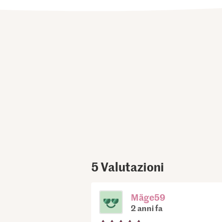
5
Valutazioni
Mäge59
2 anni fa