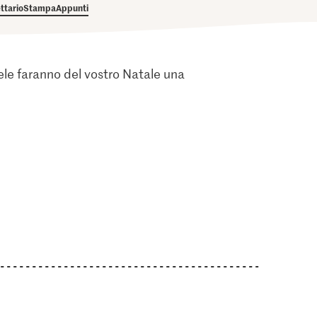
ettario
Stampa
Appunti
miele faranno del vostro Natale una
i