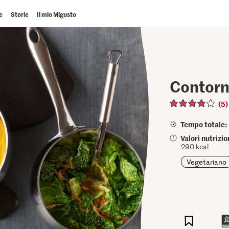
e
Storie
Il mio Migusto
Contorni
(5)
Tempo totale:
Valori nutrizi
290 kcal
Vegetariano