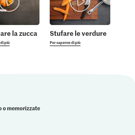
are la zucca
Stufare le verdure
di più
Per saperne di più
ato o memorizzate