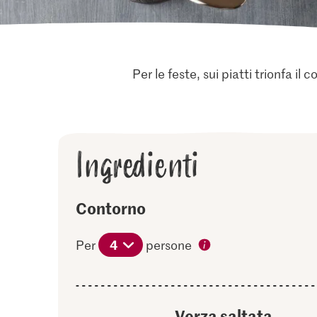
Per le feste, sui piatti trionfa i
Ingredienti
Contorno
4
Per
persone
Verza saltata