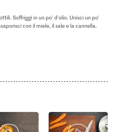
tili. Soffriggi in un po' d'olio. Unisci un po'
aporisci con il miele, il sale e la cannella.
4.95
3.15
Alnatura Bio Miele Fiori
ote
Kikkoman Salsa di soia
profumati
63
219
158