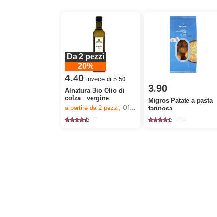
Da 2 pezzi
20%
4.40
invece di 5.50
3.90
Alnatura Bio Olio di
colza vergine
Migros Patate a pasta
a partire da 2
pezzi,
Offerta valida solo dal 6.8 al 12.8.2026, fino a esaurimento dello stock.
farinosa
77
1154