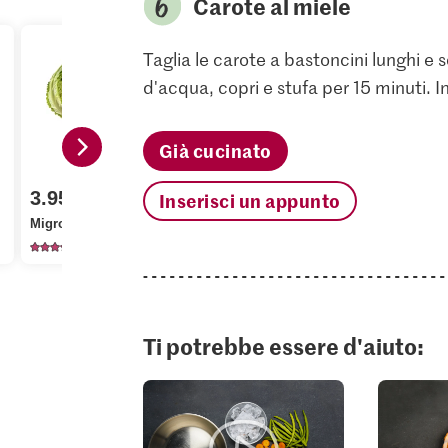
Carote al miele
Taglia le carote a bastoncini lunghi e sot
d'acqua, copri e stufa per 15 minuti. Ins
Già cucinato
3.95
3.90
1.95
Inserisci un appunto
Migros Verza
Migros Zucca tagliata
Migros Car
424
351
42
Ti potrebbe essere d'aiuto: