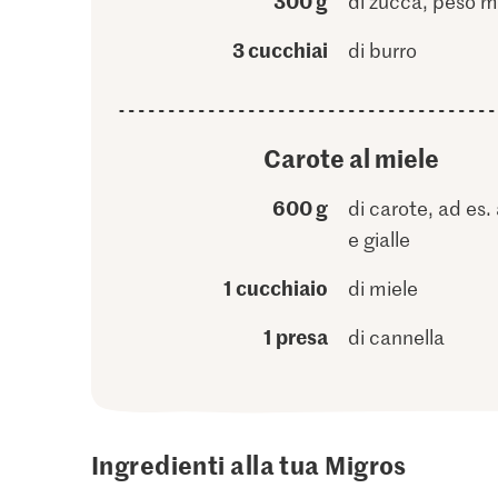
300 g
di zucca, peso 
3 cucchiai
di burro
Carote al miele
600 g
di carote, ad es.
e gialle
1 cucchiaio
di miele
1 presa
di cannella
Ingredienti alla tua Migros