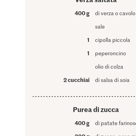
400 g
di verza o cavolo
sale
1
cipolla piccola
1
peperoncino
olio di colza
2 cucchiai
di salsa di soia
Purea di zucca
400 g
di patate farinos