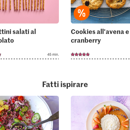
tini salati al
Cookies all'avena e 
olato
cranberry
45 min.
Fatti ispirare