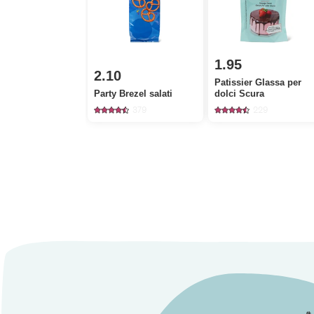
1.95
2.10
Patissier Glassa per
Party Brezel salati
dolci Scura
379
229