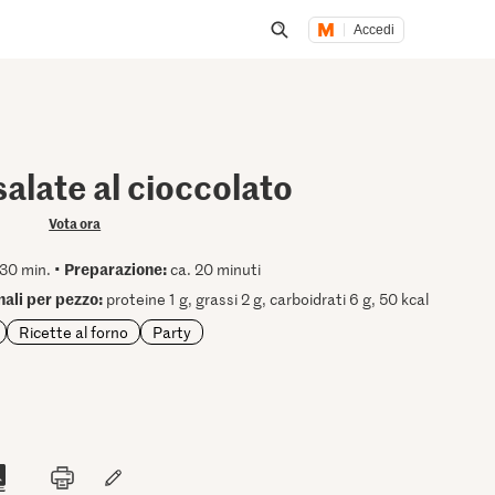
Accedi
Inizia una ricerca
salate al cioccolato
Vota ora
Preparazione:
30 min. •
ca. 20 minuti
nali per pezzo:
proteine 1 g, grassi 2 g, carboidrati 6 g, 50 kcal
Ricette al forno
Party