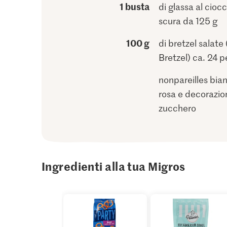
1 busta
di glassa al cioc
scura da 125 g
100 g
di bretzel salate 
Bretzel) ca. 24 p
nonpareilles bia
rosa e decorazion
zucchero
Ingredienti alla tua Migros