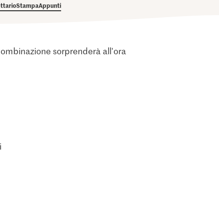
ettario
Stampa
Appunti
 combinazione sorprenderà all'ora
i