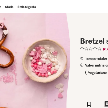
e
Storie
Il mio Migusto
Bretzel 
(0)
Tempo totale:
Valori nutrizio
Vegetariano