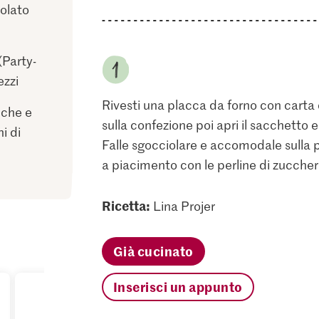
colato
(Party-
ezzi
Rivesti una placca da forno con carta d
nche e
sulla confezione poi apri il sacchetto 
i di
Falle sgocciolare e accomodale sulla 
a piacimento con le perline di zuccher
Ricetta:
Lina Projer
Già cucinato
Inserisci un appunto