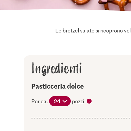
Le bretzel salate si ricoprono v
Ingredienti
Pasticceria dolce
24
Per ca.
pezzi