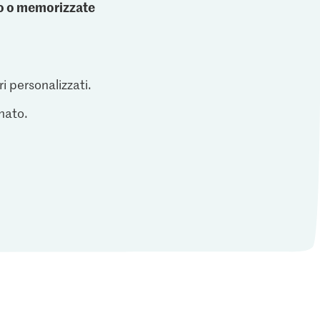
ato o memorizzate
ri personalizzati.
inato.