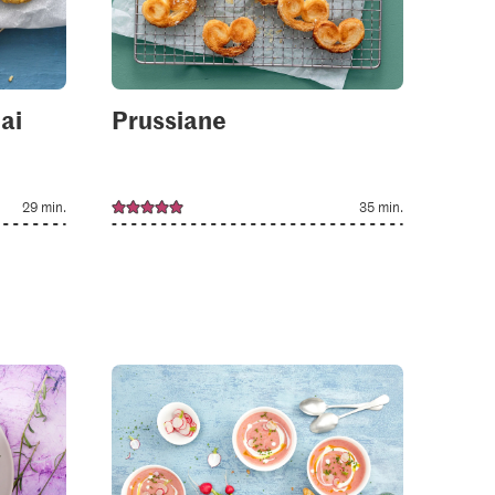
ai
Prussiane
29 min.
35 min.