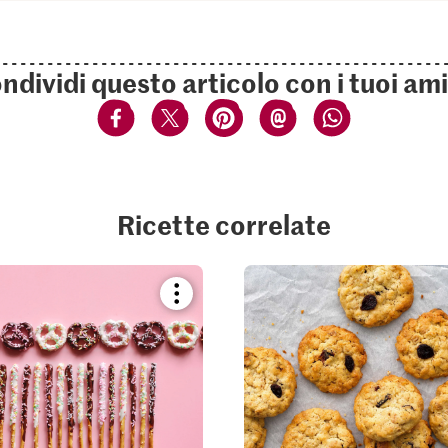
ndividi questo articolo con i tuoi ami
Ricette correlate
Bookmark
recipe
or
add
it
to
your
collections.