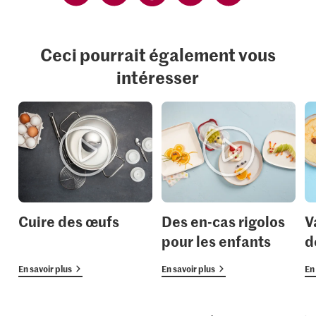
Ceci pourrait également vous
intéresser
Cuire des œufs
Des en-cas rigolos
V
pour les enfants
d
En savoir plus
En savoir plus
En 