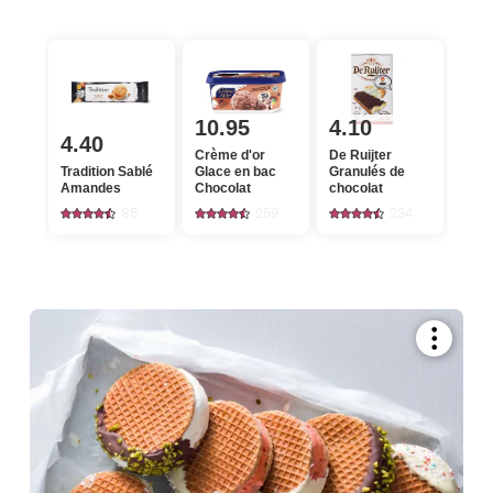
10.95
4.10
4.40
Crème d'or
De Ruijter
Tradition Sablé
Glace en bac
Granulés de
Amandes
Chocolat
chocolat
85
259
234
Bookmar
recipe
or
add
it
to
your
collectio