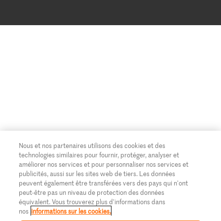
Protection des données
Migros Magazine
Paramètres des cookies
Famigros
CGC
Migipedia
Credits
Migros Engagement
Banque Migros
Nous et nos partenaires utilisons des cookies et des
technologies similaires pour fournir, protéger, analyser et
améliorer nos services et pour personnaliser nos services et
publicités, aussi sur les sites web de tiers. Les données
peuvent également être transférées vers des pays qui n'ont
peut-être pas un niveau de protection des données
équivalent. Vous trouverez plus d'informations dans
nos
informations sur les cookies.