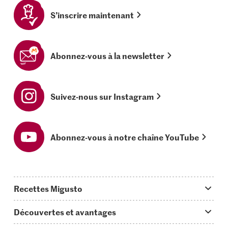
S’inscrire maintenant
Abonnez-vous à la newsletter
Suivez-nous sur Instagram
Abonnez-vous à notre chaîne YouTube
Recettes Migusto
App Migusto
Découvertes et avantages
Idées de menus