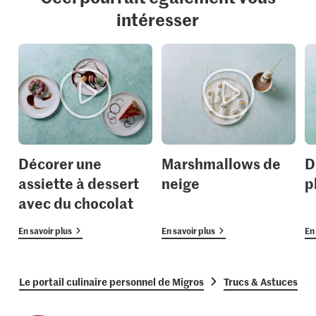
intéresser
Décorer une
Marshmallows de
D
assiette à dessert
neige
p
avec du chocolat
En savoir plus
En savoir plus
En 
Le portail culinaire personnel de Migros
Trucs & Astuces