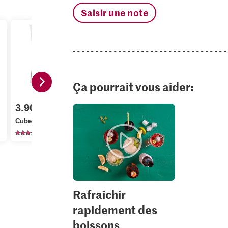
Saisir une note
Ça pourrait vous aider:
2.10
Schweppes 
3.90
3.70
lemon Faib
Cubers Glaçons
Sirup Cassis
calories
22
132
17
Rafraîchir
rapidement des
boissons