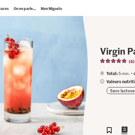
tuces
On en parle…
Mon Migusto
Virgin P
(4)
Total:
5 min. •
Valeurs nutrit
Sans lactose