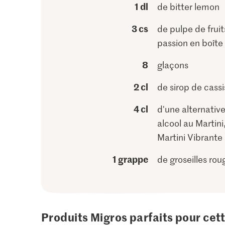
1 dl
de bitter lemon
3 cs
de pulpe de fruit
passion en boîte
8
glaçons
2 cl
de sirop de cassi
4 cl
d'une alternativ
alcool au Martini,
Martini Vibrante
1 grappe
de groseilles rou
Produits Migros parfaits pour cet