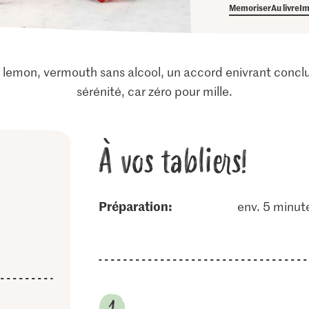
Memoriser
Au livre
Im
ter lemon, vermouth sans alcool, un accord enivrant conclu
sérénité, car zéro pour mille.
À vos tabliers!
Préparation:
env. 5 minut