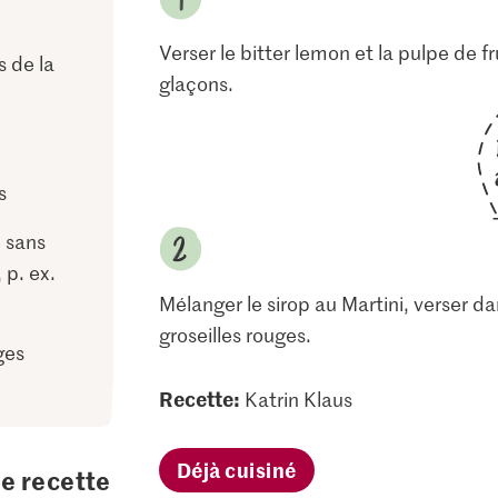
Verser le bitter lemon et la pulpe de fr
s de la
glaçons.
s
e sans
 p. ex.
Mélanger le sirop au Martini, verser d
groseilles rouges.
ges
Recette:
Katrin Klaus
Déjà cuisiné
te recette