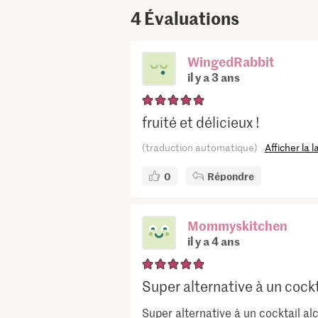
4
Évaluations
WingedRabbit
il y a 3 ans
fruité et délicieux !
(traduction automatique)
Afficher la 
0
Répondre
Mommyskitchen
il y a 4 ans
Super alternative à un cockta
Super alternative à un cocktail alc