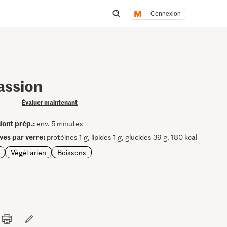
Connexion
Lancer une recherche
assion
Évaluer maintenant
dont prép.:
env. 5 minutes
ives par verre:
protéines 1 g, lipides 1 g, glucides 39 g, 180 kcal
Végétarien
Boissons