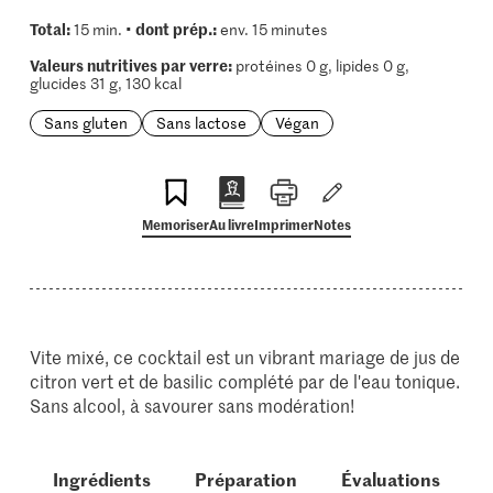
Total:
dont prép.:
15 min. •
env. 15 minutes
Valeurs nutritives par verre:
protéines 0 g, lipides 0 g,
glucides 31 g, 130 kcal
Sans gluten
Sans lactose
Végan
Memoriser
Au livre
Imprimer
Notes
Vite mixé, ce cocktail est un vibrant mariage de jus de
citron vert et de basilic complété par de l'eau tonique.
Sans alcool, à savourer sans modération!
Ingrédients
Préparation
Évaluations