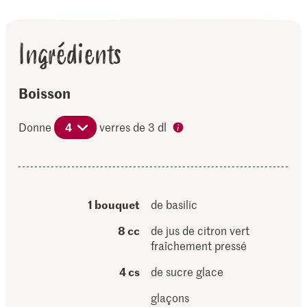
Ingrédients
Boisson
Donne
4
verres de 3 dl
1 bouquet
de basilic
8 cc
de jus de citron vert
fraîchement pressé
4 cs
de sucre glace
glaçons