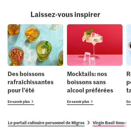
Laissez-vous inspirer
Des boissons
Mocktails: nos
R
rafraîchissantes
boissons sans
p
pour l’été
alcool préférées
t
En savoir plus
En savoir plus
En 
Le portail culinaire personnel de Migros
Virgin Basil Smash