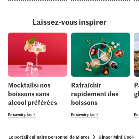
Laissez-vous inspirer
Mocktails: nos
Rafraîchir
P
boissons sans
rapidement des
g
alcool préférées
boissons
En savoir plus
En savoir plus
En 
Le portail culinaire personnel de Migros
Ginger Mint Cooler