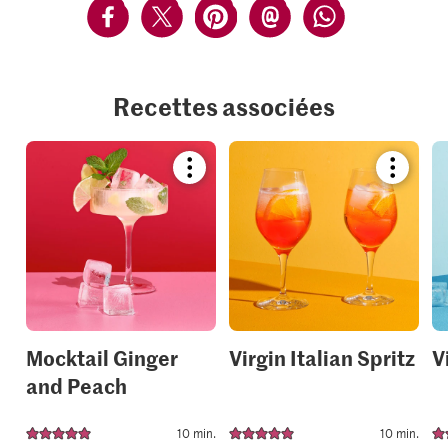
Recettes associées
Bookmark
Bookmar
recipe
recipe
or
or
add
add
it
it
to
to
your
your
collections.
collection
Mocktail Ginger
Virgin Italian Spritz
V
and Peach
10 min.
10 min.