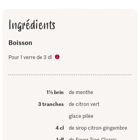
Ingrédients
Boisson
Pour 1 verre de 3 dl
1½ brin
de menthe
3 tranches
de citron vert
glace pilée
4 cl
de sirop citron-gingembre
1 dl
de Fever-Tree Classic