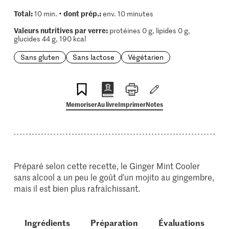
Total:
dont prép.:
10 min. •
env. 10 minutes
Valeurs nutritives par verre:
protéines 0 g, lipides 0 g,
glucides 44 g, 190 kcal
Sans gluten
Sans lactose
Végétarien
Memoriser
Au livre
Imprimer
Notes
Préparé selon cette recette, le Ginger Mint Cooler
sans alcool a un peu le goût d’un mojito au gingembre,
mais il est bien plus rafraîchissant.
Ingrédients
Préparation
Évaluations