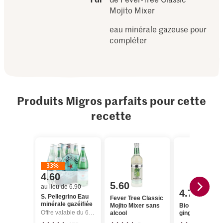
Mojito Mixer
eau minérale gazeuse pour
compléter
Produits Migros parfaits pour cette
recette
33%
4.60
5.60
au lieu de 6.90
4.75
S. Pellegrino Eau
Fever Tree Classic
minérale gazéifiée
Mojito Mixer sans
Bio Sirop citron
Offre valable du 6.8 au 12.8.2026, jusqu’à épuisement du stock.
alcool
gingembre