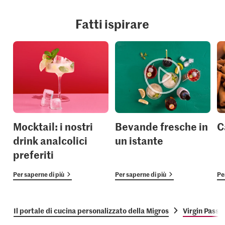
Fatti ispirare
Mocktail: i nostri
Bevande fresche in
C
drink analcolici
un istante
preferiti
Per saperne di più
Per saperne di più
Pe
Il portale di cucina personalizzato della Migros
Virgin Passi