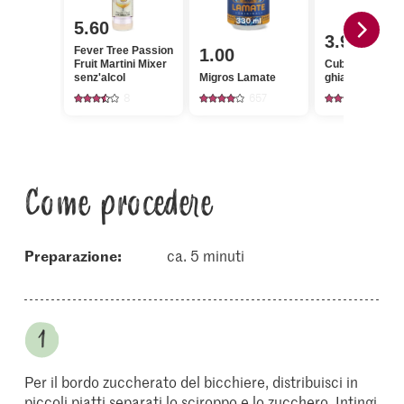
5.60
3.90
Fever Tree Passion
1.00
Fruit Martini Mixer
Cubers Cubetti di
senz'alcol
Migros Lamate
ghiaccio
8
657
22
Come procedere
Preparazione:
ca. 5 minuti
Per il bordo zuccherato del bicchiere, distribuisci in
piccoli piatti separati lo sciroppo e lo zucchero. Intingi