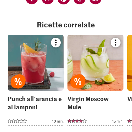
Ricette correlate
Bookmark
Bookmar
recipe
recipe
or
or
add
add
it
it
to
to
your
your
collections.
collection
Punch all’arancia e
Virgin Moscow
V
ai lamponi
Mule
10 min.
15 min.