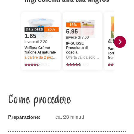
16%
Da 2 pezzi
25%
5.95
1.65
invece di 7.60
4.55
invece di 2.20
IP-SUISSE
Valflora Crème
Prosciutto di
Pancho Villa
fraîche Al naturale
coscia
Tortillas di
a partire da 2
pezzi,
Offerta valida solo dal 6.8 al 12.8.2026, fino a 
Offerta valida solo dal 6.8 al 12.8.2026, fino a esaurimento dello stock.
frumento super
soft e flessibili
2682
370
417
Come procedere
Preparazione:
ca. 25 minuti