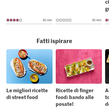
c
g
30 min.
30 min.
Fatti ispirare
Le migliori ricette
Ricette di finger
A
di street food
food: bando alle
t
posate!
d