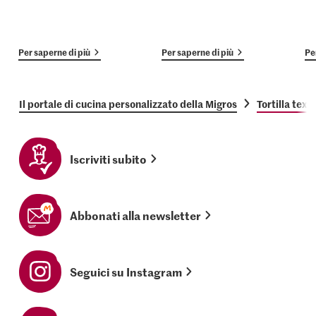
Per saperne di più
Per saperne di più
Pe
Il portale di cucina personalizzato della Migros
Tortilla tex
Iscriviti subito
Abbonati alla newsletter
Seguici su Instagram