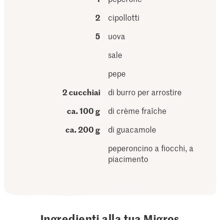
2
cipollotti
5
uova
sale
pepe
2 cucchiai
di burro per arrostire
ca. 100 g
di crème fraîche
ca. 200 g
di guacamole
peperoncino a fiocchi, a
piacimento
Ingredienti alla tua Migros