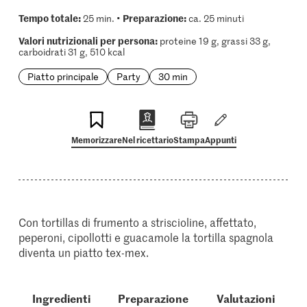
Tempo totale:
Preparazione:
25 min. •
ca. 25 minuti
Valori nutrizionali per persona:
proteine 19 g, grassi 33 g,
carboidrati 31 g, 510 kcal
Piatto principale
Party
30 min
Memorizzare
Nel ricettario
Stampa
Appunti
Con tortillas di frumento a striscioline, affettato,
peperoni, cipollotti e guacamole la tortilla spagnola
diventa un piatto tex-mex.
Ingredienti
Preparazione
Valutazioni