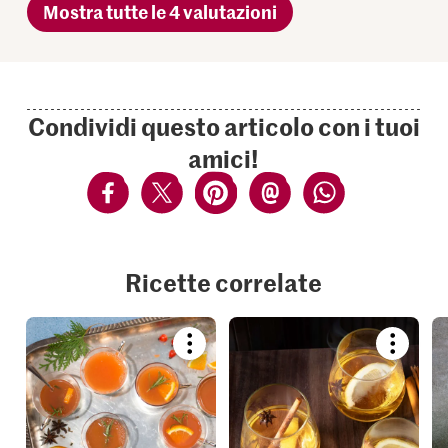
Mostra tutte le 4 valutazioni
Condividi questo articolo con i tuoi
amici!
Ricette correlate
Bookmark
Bookmar
recipe
recipe
or
or
add
add
it
it
to
to
your
your