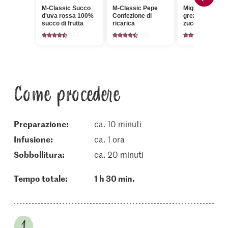
M-Classic Succo
M-Classic Pepe
Migros Zucche
d'uva rossa 100%
Confezione di
grezzo da cann
succo di frutta
ricarica
zucchero gros
187
137
432
Come procedere
Preparazione:
ca. 10 minuti
infusione:
ca. 1 ora
sobbollitura:
ca. 20 minuti
Tempo totale:
1 h 30 min.