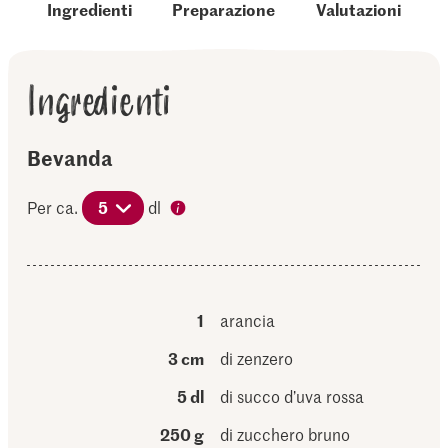
Ingredienti
Preparazione
Valutazioni
Ingredienti
Bevanda
Per ca.
5
dl
1
arancia
3 cm
di zenzero
5 dl
di succo d’uva rossa
250 g
di zucchero bruno