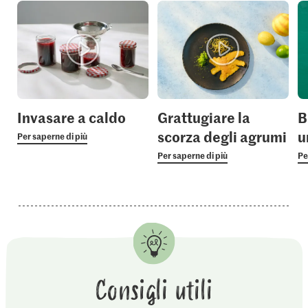
Invasare a caldo
Grattugiare la
B
scorza degli agrumi
u
Per saperne di più
Per saperne di più
Pe
Consigli utili