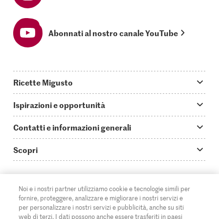
Abonnati al nostro canale YouTube
Ricette Migusto
App Migusto
Ispirazioni e opportunità
Oggi cucino
Trucchi & astuzie
Contatti e informazioni generali
Piatti principali
Storie
Domande su Migusto
Scopri
Ricette semplici & veloci
Video How to
Guida alle abbreviazioni
Supermercato
Aperitivi
IT
Glossario degli ingredienti
DE
FR
Contatti
Migros Online
Noi e i nostri partner utilizziamo cookie e tecnologie simili per
fornire, proteggere, analizzare e migliorare i nostri servizi e
Ricette al forno
Login Migusto
Pubblicità
A proposito della Migros
per personalizzare i nostri servizi e pubblicità, anche su siti
web di terzi. I dati possono anche essere trasferiti in paesi