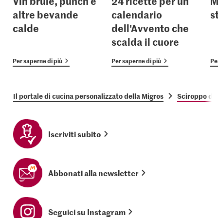
Vin brûlé, punch e
24 ricette per un
M
altre bevande
calendario
s
calde
dell'Avvento che
scalda il cuore
Per saperne di più
Per saperne di più
Pe
Il portale di cucina personalizzato della Migros
Sciroppo di 
Iscriviti subito
Abbonati alla newsletter
Seguici su Instagram