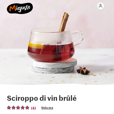
Sciroppo di vin brûlé
(4)
Vota ora