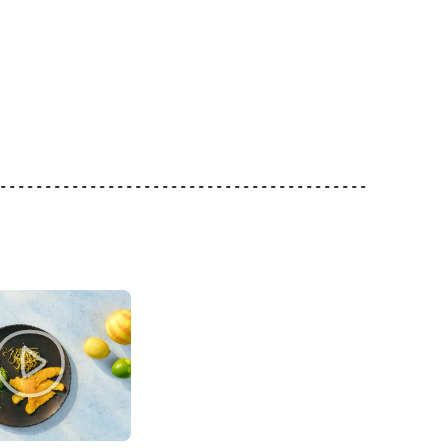
4.00
2.20
mberetti
Knorr Brodo di verdura
rudi
Migros Basilico
in dadi
651
174