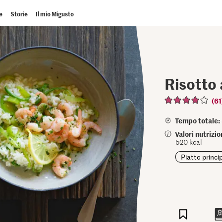
e
Storie
Il mio Migusto
Risotto 
(61
Tempo totale:
Valori nutrizi
520 kcal
Piatto princi