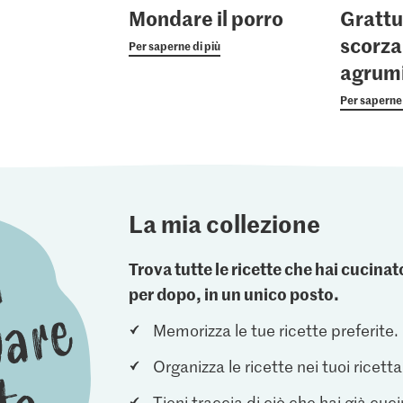
Mondare il porro
Grattu
scorza
Per saperne di più
agrum
Per saperne 
La mia collezione
Trova tutte le ricette che hai cucin
per dopo, in un unico posto.
Memorizza le tue ricette preferite.
Organizza le ricette nei tuoi ricetta
Tieni traccia di ciò che hai già cuc