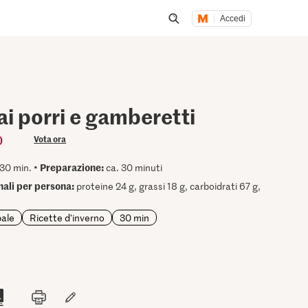
Accedi
Inizia una ricerca
ai porri e gamberetti
)
Vota ora
Preparazione:
30 min. •
ca. 30 minuti
onali per persona:
proteine 24 g, grassi 18 g, carboidrati 67 g,
pale
Ricette d'inverno
30 min