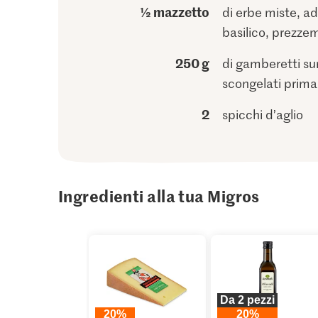
½ mazzetto
di erbe miste, ad
basilico, prezze
250 g
di gamberetti sur
scongelati prima
2
spicchi d’aglio
Ingredienti alla tua Migros
Da 2 pezzi
20%
20%