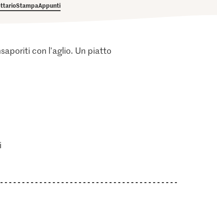
ettario
Stampa
Appunti
aporiti con l'aglio. Un piatto
i