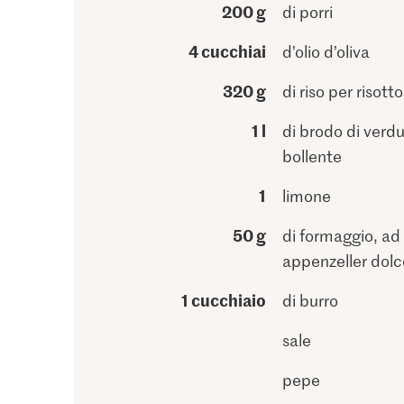
200 g
di porri
4 cucchiai
d’olio d’oliva
320 g
di riso per risotto
1 l
di brodo di verd
bollente
1
limone
50 g
di formaggio, ad 
appenzeller dolc
1 cucchiaio
di burro
sale
pepe