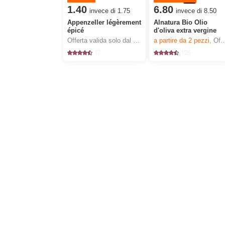
1.40
6.80
invece di 1.75
invece di 8.50
Appenzeller légèrement
Alnatura Bio Olio
épicé
d'oliva extra vergine
Offerta valida solo dal 6.8 al 12.8.2026, fino a esaurimento dello stock.
a partire da 2
pezzi,
Offerta valida solo dal 6.8 al 12.8.2026, fino a esaurimento dello stock.
17
125