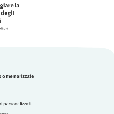
giare la
 degli
i
di più
ato o memorizzate
ri personalizzati.
inato.