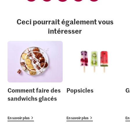
Ceci pourrait également vous
intéresser
Comment faire des
Popsicles
G
sandwichs glacés
En savoir plus
En savoir plus
En 