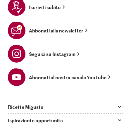
Iscriviti subito
Abbonati alla newsletter
Seguici su Instagram
Abonnati al nostro canale YouTube
Ricette Migusto
App Migusto
Ispirazioni e opportunità
Oggi cucino
Trucchi & astuzie