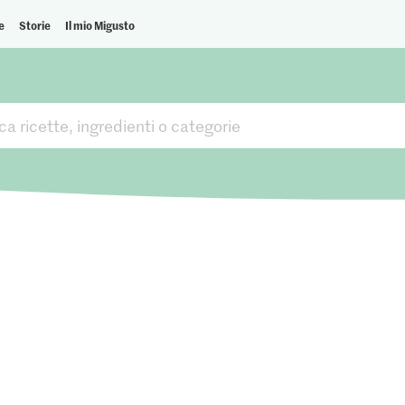
e
Storie
Il mio Migusto