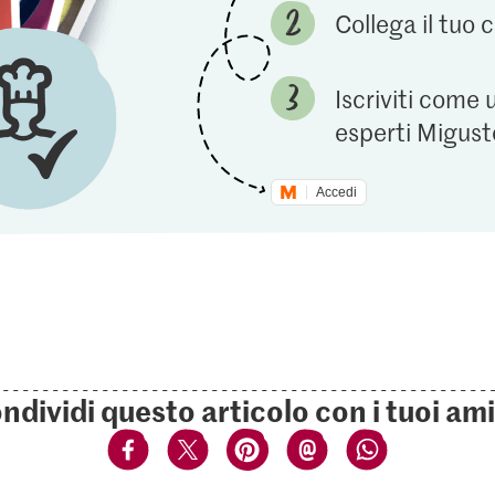
Collega il tuo
Iscriviti come 
esperti Migust
Accedi
ndividi questo articolo con i tuoi ami