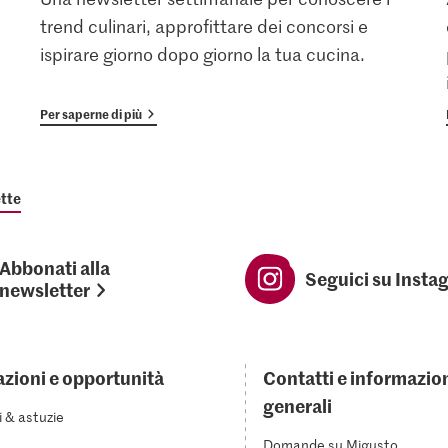
trend culinari, approfittare dei concorsi e
ispirare giorno dopo giorno la tua cucina.
Per saperne di più
tte
Abbonati alla
Seguici su Insta
newsletter
azioni e opportunità
Contatti e informazio
generali
i & astuzie
Domande su Migusto