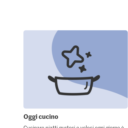
Oggi cucino
Cucinare piatti gustosi e veloci ogni giorno è