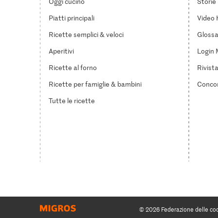
Oggi cucino
Storie
Piatti principali
Video 
Ricette semplici & veloci
Glossar
Aperitivi
Login 
Ricette al forno
Rivist
Ricette per famiglie & bambini
Concor
Tutte le ricette
© 2026 Federazione delle co