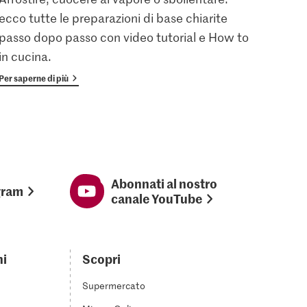
ecco tutte le preparazioni di base chiarite
gratu
passo dopo passo con video tutorial e How to
vanta
in cucina.
Per saperne di più
Per sap
Abonnati al nostro
gram
canale YouTube
ni
Scopri
Supermercato