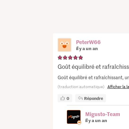
PeterW66
il y a un an
Goût équilibré et rafraîchissa
Goût équilibré et rafraîchissant, u
(traduction automatique)
Afficher la 
0
Répondre
Migusto-Team
il y a un an