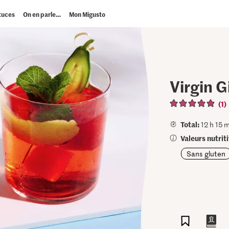
tuces
On en parle…
Mon Migusto
Virgin G
(1)
Total:
12 h 15 m
Valeurs nutrit
Sans gluten