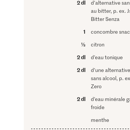
2 dl
d’alternative san
au bitter, p. ex. 
Bitter Senza
1
concombre snac
½
citron
2 dl
d’eau tonique
2 dl
d’une alternative
sans alcool, p. e
Zero
2 dl
d’eau minérale g
froide
menthe