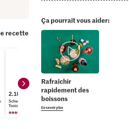
Ça pourrait vous aider:
te recette
Rafraîchir
rapidement des
2.10
2.80
boissons
1.90
s
Schweppes Indian
Migros Concombres
Tonic faible en calories
snack
Bio Menthe
En savoir plus
95
1305
23