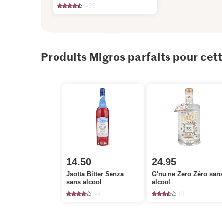
435
Produits Migros parfaits pour cet
14.50
24.95
Jsotta Bitter Senza
G'nuine Zero Zéro san
sans alcool
alcool
44
61