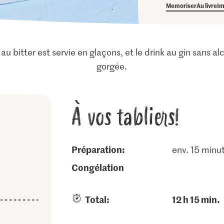
Memoriser
Au livre
Im
au bitter est servie en glaçons, et le drink au gin sans alc
gorgée.
À vos tabliers!
Préparation:
env. 15 minu
congélation
Total:
12 h 15 min.