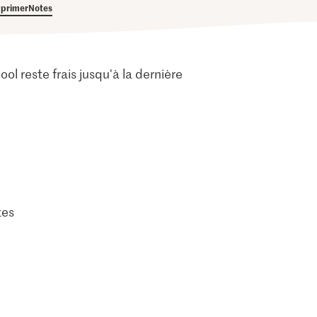
primer
Notes
ool reste frais jusqu'à la dernière
tes