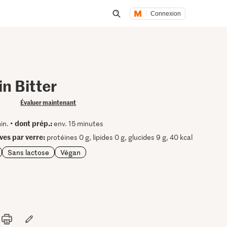
Connexion
Lancer une recherche
in Bitter
Évaluer maintenant
dont prép.:
in. •
env. 15 minutes
ives par verre:
protéines 0 g, lipides 0 g, glucides 9 g, 40 kcal
Sans lactose
Végan