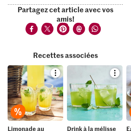
Partagez cet article avec vos
amis!
Recettes associées
Bookmark
Bookmar
recipe
recipe
or
or
add
add
it
it
to
to
your
your
collections.
collection
Limonade au
Drink à la mélisse
E