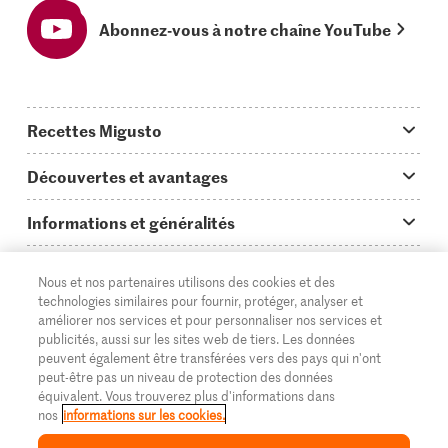
Abonnez-vous à notre chaîne YouTube
Recettes Migusto
App Migusto
Découvertes et avantages
Idées de menus
Trucs & astuces
Informations et généralités
Plats principaux
On en parle...
Questions concernant Migusto
Découvrir
Nous et nos partenaires utilisons des cookies et des
Simple & vite prêt
Tutoriels
Cuisiner avec Migusto
technologies similaires pour fournir, protéger, analyser et
Supermarché
améliorer nos services et pour personnaliser nos services et
Apéritif
FR
Glossaire des ingrédients
DE
IT
publicités, aussi sur les sites web de tiers. Les données
Service clientèle & contact
Migros Online
peuvent également être transférées vers des pays qui n'ont
Préparations au four
peut-être pas un niveau de protection des données
Login Migusto
Publicité
À propos de Migros
équivalent. Vous trouverez plus d'informations dans
nos
informations sur les cookies.
Enfants & famille
Magazine Migusto
Impressum
Magasins
© 2026 La Fédération des coopératives Migros