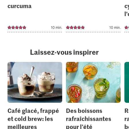
curcuma
c
l
10 min.
10 min.
Laissez-vous inspirer
Café glacé, frappé
Des boissons
R
et cold brew: les
rafraîchissantes
r
meilleures
pour l’été
b