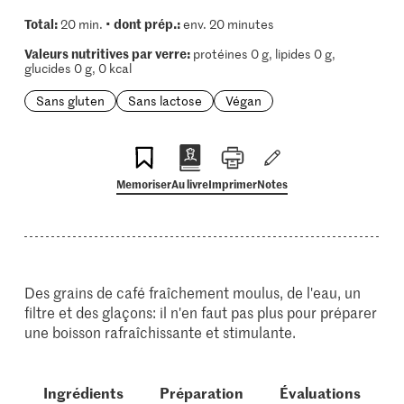
Total:
dont prép.:
20 min. •
env. 20 minutes
Valeurs nutritives par verre:
protéines 0 g, lipides 0 g,
glucides 0 g, 0 kcal
Sans gluten
Sans lactose
Végan
Memoriser
Au livre
Imprimer
Notes
Des grains de café fraîchement moulus, de l'eau, un
filtre et des glaçons: il n'en faut pas plus pour préparer
une boisson rafraîchissante et stimulante.
Ingrédients
Préparation
Évaluations