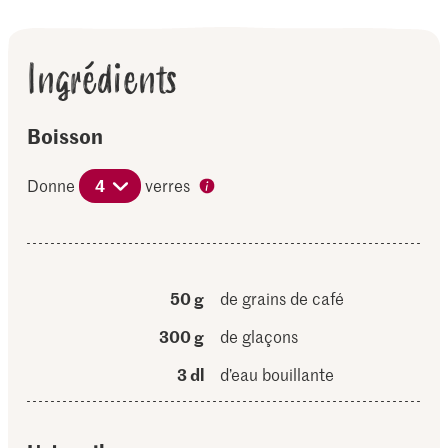
Ingrédients
Boisson
Donne
4
verres
50 g
de grains de café
300 g
de glaçons
3 dl
d’eau bouillante