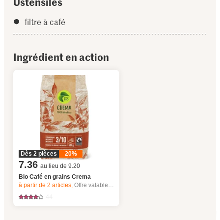
Ustensiles
filtre à café
Ingrédient en action
Dès 2 pièces
20%
7.36
au lieu de 9.20
Bio Café en grains Crema
à partir de 2
articles,
Offre valable du 6.8 au 12.8.2026, jusqu’à épuisement du stock.
44