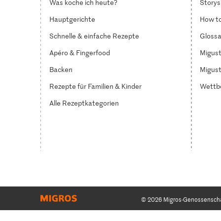
Was koche ich heute?
Storys
Hauptgerichte
How to
Schnelle & einfache Rezepte
Glossa
Apéro & Fingerfood
Migust
Backen
Migust
Rezepte für Familien & Kinder
Wettb
Alle Rezeptkategorien
© 2026 Migros-Genossensch