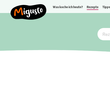
Was koche ich heute?
Rezepte
Tipps