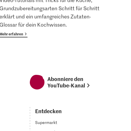
Video-Tutorials mit Tricks für die Küche,
Angem
Grundzubereitungsarten Schritt für Schritt
Magaz
erklärt und ein umfangreiches Zutaten-
Vorte
Glossar für dein Kochwissen.
Mehr erfahren
Mehr er
Abonniere den
YouTube-Kanal
Entdecken
Supermarkt