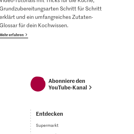
Video-Tutorials mit Tricks für die Küche,
Angem
Grundzubereitungsarten Schritt für Schritt
Magaz
erklärt und ein umfangreiches Zutaten-
Vorte
Glossar für dein Kochwissen.
Mehr erfahren
Mehr er
Abonniere den
YouTube-Kanal
Entdecken
Supermarkt