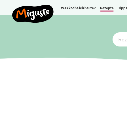
Was koche ich heute?
Rezepte
Tipps