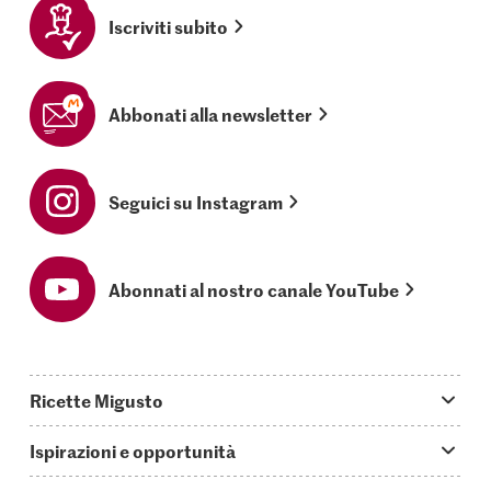
Iscriviti subito
Abbonati alla newsletter
Seguici su Instagram
Abonnati al nostro canale YouTube
Ricette Migusto
App Migusto
Ispirazioni e opportunità
Oggi cucino
Trucchi & astuzie