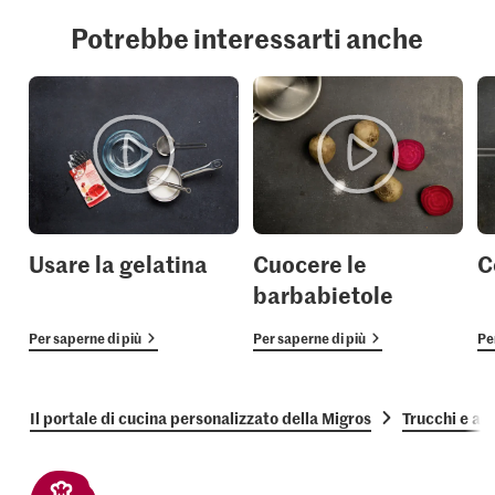
Potrebbe interessarti anche
Usare la gelatina
Cuocere le
C
barbabietole
Per saperne di più
Per saperne di più
Pe
Il portale di cucina personalizzato della Migros
Trucchi e as