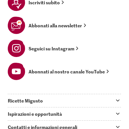
Iscriviti subito
Abbonati alla newsletter
Seguici su Instagram
Abonnati al nostro canale YouTube
Ricette Migusto
App Migusto
Ispirazioni e opportunità
Oggi cucino
Trucchi & astuzie
Contatti e informazioni generali