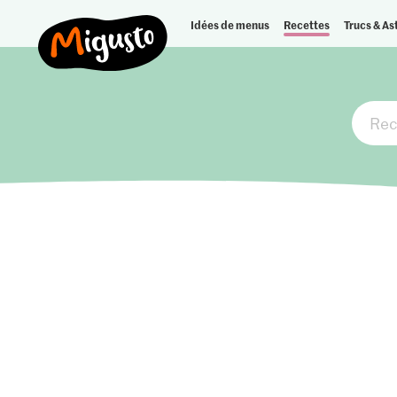
Idées de menus
Recettes
Trucs & As