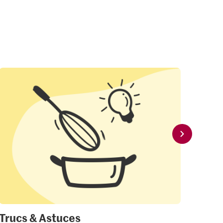
Trucs & Astuces
Mon