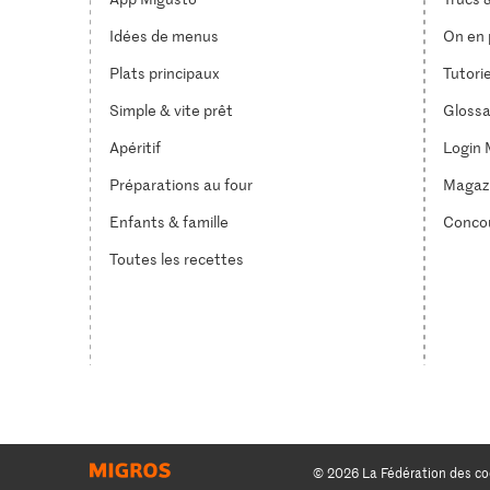
Idées de menus
On en p
Plats principaux
Tutori
Simple & vite prêt
Glossa
Apéritif
Login 
Préparations au four
Magaz
Enfants & famille
Conco
Toutes les recettes
© 2026 La Fédération des co