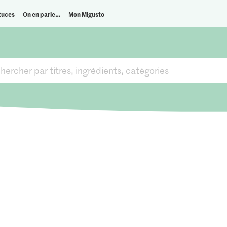
tuces
On en parle…
Mon Migusto