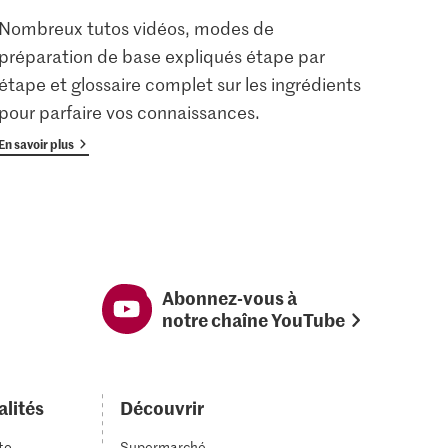
Nombreux tutos vidéos, modes de
Les u
préparation de base expliqués étape par
enreg
étape et glossaire complet sur les ingrédients
gratu
pour parfaire vos connaissances.
avan
En savoir plus
En savoi
Abonnez-vous à
notre chaîne YouTube
alités
Découvrir
to
Supermarché