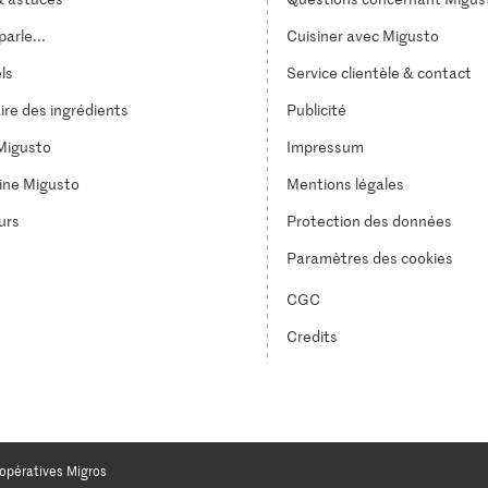
arle...
Cuisiner avec Migusto
els
Service clientèle & contact
ire des ingrédients
Publicité
Migusto
Impressum
ine Migusto
Mentions légales
urs
Protection des données
Paramètres des cookies
CGC
Credits
opératives Migros