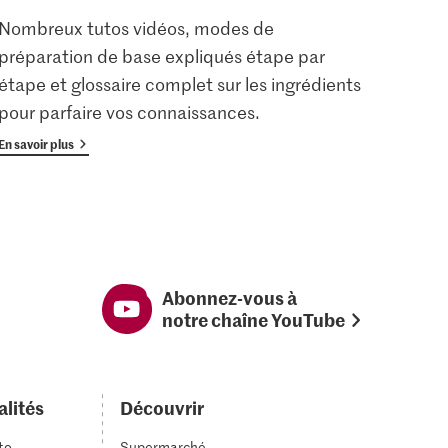
Nombreux tutos vidéos, modes de
Les u
préparation de base expliqués étape par
enreg
étape et glossaire complet sur les ingrédients
gratu
pour parfaire vos connaissances.
avan
En savoir plus
En savoi
Abonnez-vous à
notre chaîne YouTube
alités
Découvrir
to
Supermarché