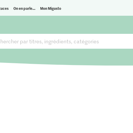
tuces
On en parle…
Mon Migusto