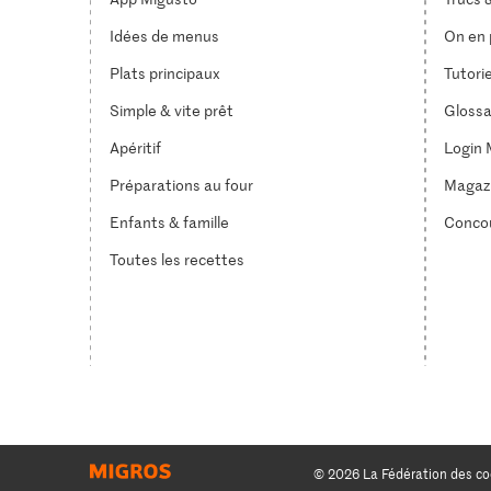
Idées de menus
On en p
Plats principaux
Tutori
Simple & vite prêt
Glossa
Apéritif
Login 
Préparations au four
Magaz
Enfants & famille
Conco
Toutes les recettes
© 2026 La Fédération des co