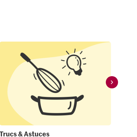
Trucs & Astuces
Mon