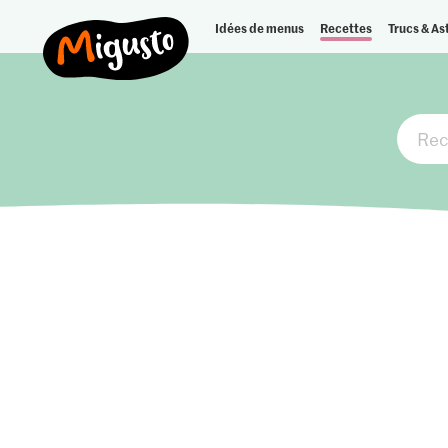
Idées de menus
Recettes
Trucs & As