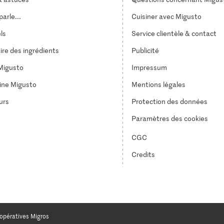
arle...
Cuisiner avec Migusto
els
Service clientèle & contact
ire des ingrédients
Publicité
Migusto
Impressum
ine Migusto
Mentions légales
urs
Protection des données
Paramètres des cookies
CGC
Credits
opératives Migros