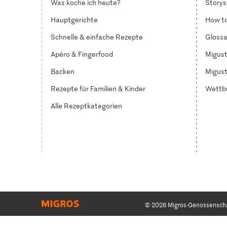
Was koche ich heute?
Storys
Hauptgerichte
How to
Schnelle & einfache Rezepte
Glossa
Apéro & Fingerfood
Migust
Backen
Migust
Rezepte für Familien & Kinder
Wettb
Alle Rezeptkategorien
© 2026 Migros-Genossensch