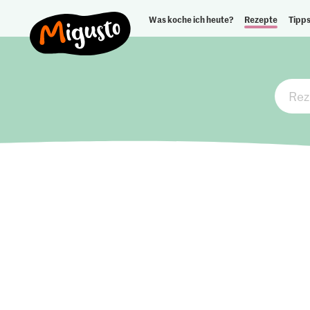
Was koche ich heute?
Rezepte
Tipps