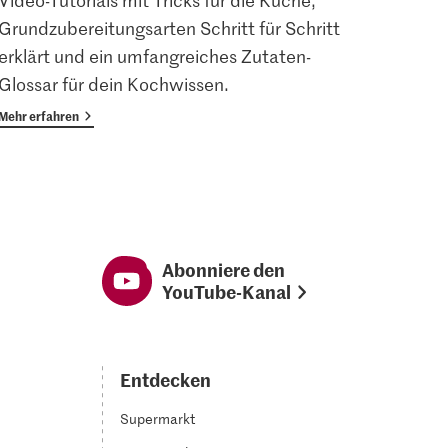
Video-Tutorials mit Tricks für die Küche,
Angem
Grundzubereitungsarten Schritt für Schritt
Magaz
erklärt und ein umfangreiches Zutaten-
Vorte
Glossar für dein Kochwissen.
Mehr erfahren
Mehr er
Abonniere den
YouTube-Kanal
Entdecken
Supermarkt