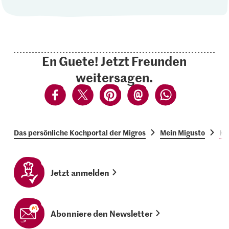
En Guete! Jetzt Freunden
weitersagen.
Das persönliche Kochportal der Migros
Mein Migusto
Ko
Jetzt anmelden
Abonniere den Newsletter