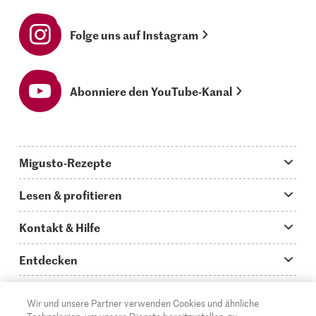
Folge uns auf Instagram
Abonniere den YouTube-Kanal
Migusto-Rezepte
Migusto App
Lesen & profitieren
Was koche ich heute?
Tipps & Tricks
Kontakt & Hilfe
Hauptgerichte
Storys
Fragen zu Migusto
Entdecken
Schnelle & einfache Rezepte
How to-Videos
Infos zum Kochen mit Migusto
Supermarkt
Wir und unsere Partner verwenden Cookies und ähnliche
Apéro & Fingerfood
DE
Glossar
FR
IT
Kontakt
Migros Online