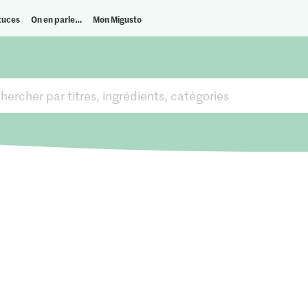
tuces
On en parle…
Mon Migusto