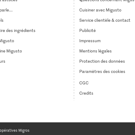
arle...
Cuisiner avec Migusto
els
Service clientèle & contact
ire des ingrédients
Publicité
Migusto
Impressum
ine Migusto
Mentions légales
urs
Protection des données
Paramètres des cookies
CGC
Credits
opératives Migros