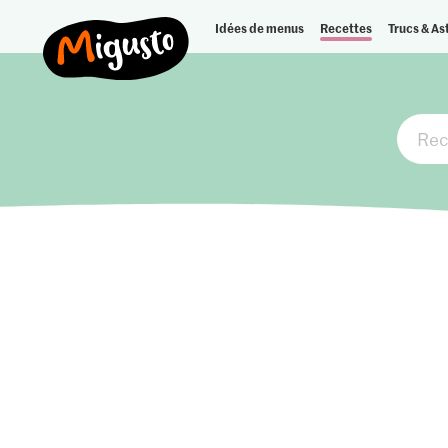
Idées de menus
Recettes
Trucs & As