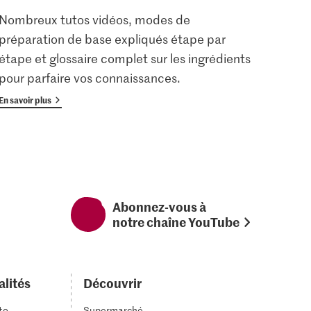
Nombreux tutos vidéos, modes de
Les u
préparation de base expliqués étape par
enreg
étape et glossaire complet sur les ingrédients
gratu
pour parfaire vos connaissances.
avan
En savoir plus
En savoi
Abonnez-vous à
notre chaîne YouTube
alités
Découvrir
to
Supermarché