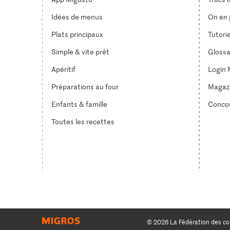
Idées de menus
On en p
Plats principaux
Tutori
Simple & vite prêt
Glossa
Apéritif
Login 
Préparations au four
Magaz
Enfants & famille
Conco
Toutes les recettes
© 2026 La Fédération des co