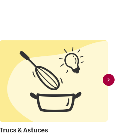
Trucs & Astuces
Mon