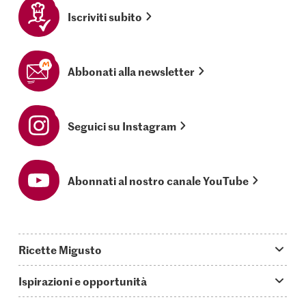
Iscriviti subito
Abbonati alla newsletter
Seguici su Instagram
Abonnati al nostro canale YouTube
Ricette Migusto
App Migusto
Ispirazioni e opportunità
Oggi cucino
Trucchi & astuzie