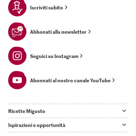
Iscriviti subito
Abbonati alla newsletter
Seguici su Instagram
Abonnati al nostro canale YouTube
Ricette Migusto
App Migusto
Ispirazioni e opportunità
Oggi cucino
Trucchi & astuzie