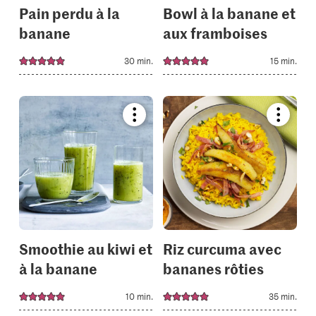
Pain perdu à la
Bowl à la banane et
banane
aux framboises
30 min.
15 min.
Bookmark
Bookmar
recipe
recipe
or
or
add
add
it
it
to
to
your
your
collections.
collectio
Smoothie au kiwi et
Riz curcuma avec
à la banane
bananes rôties
10 min.
35 min.