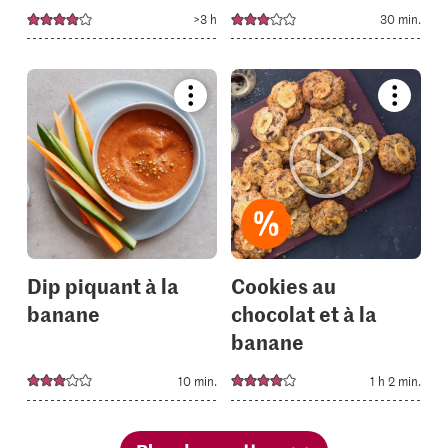
>3 h
30 min.
Bookmark
Bookmar
recipe
recipe
or
or
add
add
it
it
to
to
your
your
collections.
collectio
Dip piquant à la
Cookies au
banane
chocolat et à la
banane
10 min.
1 h 2 min.