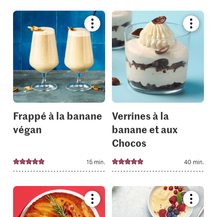
Bookmark
Bookmar
recipe
recipe
or
or
add
add
it
it
to
to
your
your
collections.
collectio
Frappé à la banane
Verrines à la
végan
banane et aux
Chocos
15 min.
40 min.
Bookmark
Bookmar
recipe
recipe
or
or