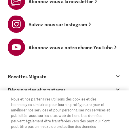
Abonnez-vous à la newsletter
Suivez-nous sur Instagram
Abonnez-vous à notre chaîne YouTube
Recettes Migusto
App Migusto
Découvertes et avantages
Idées de menus
Nous et nos partenaires utilisons des cookies et des
Trucs & astuces
Informations et généralités
technologies similaires pour fournir, protéger, analyser et
améliorer nos services et pour personnaliser nos services et
Plats principaux
On en parle...
Questions concernant Migusto
publicités, aussi sur les sites web de tiers. Les données
Découvrir
peuvent également être transférées vers des pays qui n'ont
Simple & vite prêt
Tutoriels
Cuisiner avec Migusto
Supermarché
peut-être pas un niveau de protection des données