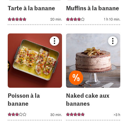
Tarte à la banane
Muffins à la banane
20 min.
1 h 10 min.
Bookmark
Bookmar
recipe
recipe
or
or
add
add
it
it
to
to
your
your
collections.
collectio
Poisson à la
Naked cake aux
banane
bananes
30 min.
>3 h