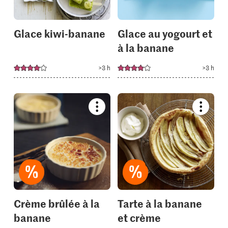
Glace kiwi-banane
Glace au yogourt et
à la banane
>3 h
>3 h
Bookmark
Bookmar
recipe
recipe
or
or
add
add
it
it
to
to
your
your
collections.
collectio
Crème brûlée à la
Tarte à la banane
banane
et crème