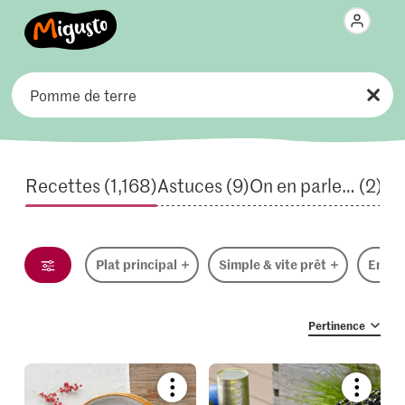
Prêt en
Catégories
Thèmes
Recettes (1,168)
Astuces (9)
On en parle… (2)
Saisons & évènements
Type d'alimentation
Plat principal
Simple & vite prêt
Enfant
Pays
168
Pertinence
 les
Ingrédients
ttes
Pertinence
Bookmark
Bookmar