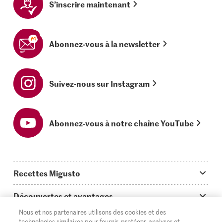
S’inscrire maintenant
Abonnez-vous à la newsletter
Suivez-nous sur Instagram
Abonnez-vous à notre chaîne YouTube
Recettes Migusto
App Migusto
Découvertes et avantages
Idées de menus
Nous et nos partenaires utilisons des cookies et des
Trucs & astuces
Informations et généralités
technologies similaires pour fournir, protéger, analyser et