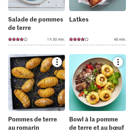
Salade de pommes
Latkes
de terre
1 h 30 min.
45 min.
Bookmark
Bookmar
recipe
recipe
or
or
add
add
it
it
to
to
your
your
collections.
collectio
Pommes de terre
Bowl à la pomme
au romarin
de terre et au bœuf