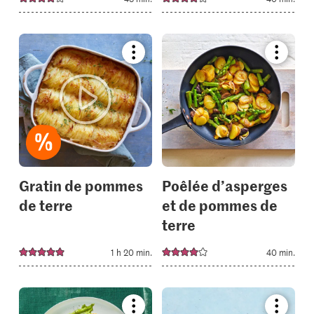
Bookmark
Bookmar
recipe
recipe
or
or
add
add
it
it
to
to
your
your
collections.
collectio
Gratin de pommes
Poêlée d’asperges
de terre
et de pommes de
terre
1 h 20 min.
40 min.
Bookmark
Bookmar