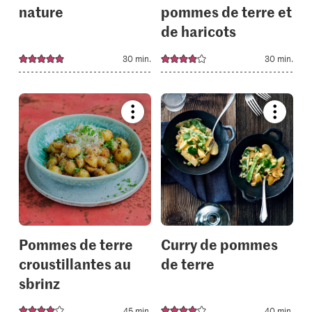
nature
pommes de terre et
de haricots
30 min.
30 min.
Bookmark
Bookmar
recipe
recipe
or
or
add
add
it
it
to
to
your
your
collections.
collectio
Pommes de terre
Curry de pommes
croustillantes au
de terre
sbrinz
45 min.
40 min.