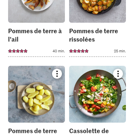
your
your
collections.
collectio
Pommes de terre à
Pommes de terre
l'ail
rissolées
40 min.
25 min.
Bookmark
Bookmar
recipe
recipe
or
or
add
add
it
it
to
to
your
your
collections.
collectio
Pommes de terre
Cassolette de