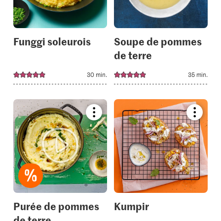
collections.
collectio
Funggi soleurois
Soupe de pommes
de terre
30 min.
35 min.
Bookmark
Bookmar
recipe
recipe
or
or
add
add
it
it
to
to
your
your
collections.
collectio
Purée de pommes
Kumpir
de terre