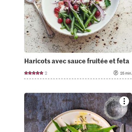
Haricots avec sauce fruitée et feta
2
25 min.
Boo
reci
or
add
it
to
your