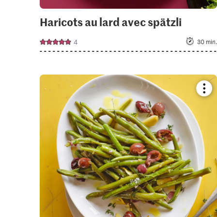
Haricots au lard avec spätzli
4
30 min.
Boo
reci
or
add
it
to
your
colle