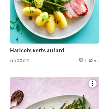
Haricots verts au lard
0
1 h 20 min.
kmark
Bookmark
pe
recipe
or
add
it
to
your