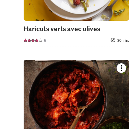
Haricots verts avec olives
5
30 min.
Boo
reci
or
add
it
to
your
colle