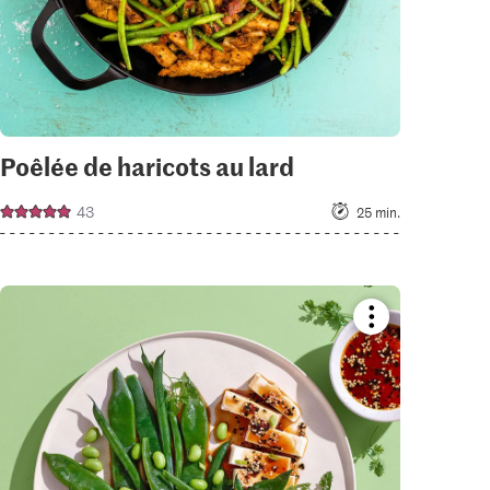
Poêlée de haricots au lard
43
25 min.
Bookmark
recipe
or
add
it
to
your
collections.