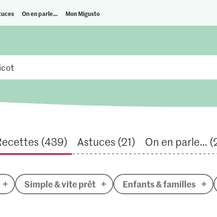
tuces
On en parle…
Mon Migusto
ecettes (439)
Astuces (21)
On en parle… (
Simple & vite prêt
Enfants & familles