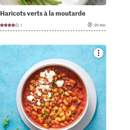
Haricots verts à la moutarde
1
20 min.
Bookmark
recipe
or
add
it
to
your
collections.