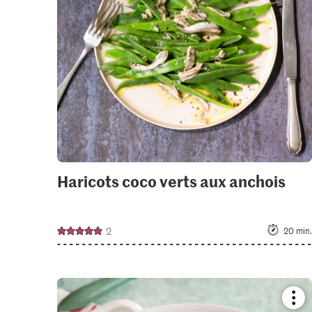
colle
Haricots coco verts aux anchois
2
20 min.
Boo