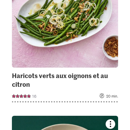
ctions.
collections.
Haricots verts aux oignons et au
citron
16
20 min.
kmark
Bookmark