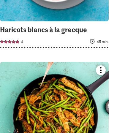
Haricots blancs à la grecque
4
45 min.
Bookmark
recipe
or
add
it
to
your
collections.