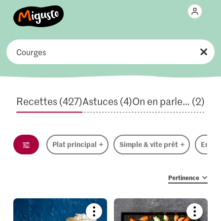
Prêt en
Catégories
Thèmes
Recettes (427)
Astuces (4)
On en parle… (2)
Saisons & évènements
Type d'alimentation
Plat principal
Simple & vite prêt
Enfant
Pays
Voir
Pertinence
es
Ingrédients
ttes
Pertinence
Bookmark
Bookmar