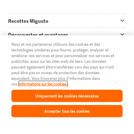
Recettes Migusto
App Migusto
Découvertes et avantages
Idées de menus
Nous et nos partenaires utilisons des cookies et des
Trucs & astuces
Informations et généralités
technologies similaires pour fournir, protéger, analyser et
améliorer nos services et pour personnaliser nos services et
Plats principaux
On en parle...
Questions concernant Migusto
publicités, aussi sur les sites web de tiers. Les données
Découvrir
peuvent également être transférées vers des pays qui n'ont
Simple & vite prêt
Tutoriels
Cuisiner avec Migusto
Supermarché
peut-être pas un niveau de protection des données
équivalent. Vous trouverez plus d'informations dans
Apéritif
FR
Glossaire des ingrédients
DE
IT
Service clientèle & contact
nos
informations sur les cookies.
Migros Online
Préparations au four
Login Migusto
Publicité
Uniquement les cookies nécessaires
À propos de Migros
Enfants & famille
Magazine Migusto
Impressum
Magasins
Accepter tous les cookies
© 2026 La Fédération des coopératives Migros
Inspiration
Collection
Recettes
Mon Migusto
Menu
Toutes les recettes
Concours
Mentions légales
Cumulus
Protection des données