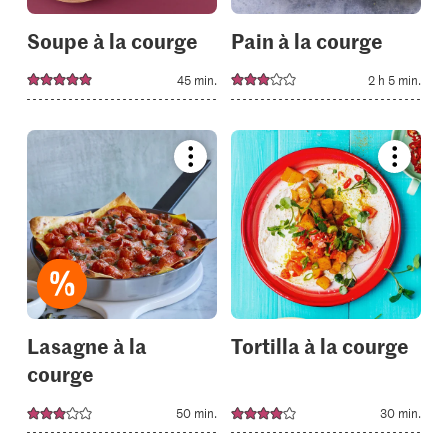
Soupe à la courge
Pain à la courge
45 min.
2 h 5 min.
Bookmark
Bookmar
recipe
recipe
or
or
add
add
it
it
to
to
your
your
collections.
collectio
Lasagne à la
Tortilla à la courge
courge
50 min.
30 min.