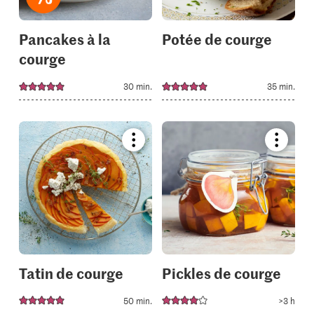
Pancakes à la
Potée de courge
courge
30 min.
35 min.
Bookmark
Bookmar
recipe
recipe
or
or
add
add
it
it
to
to
your
your
collections.
collectio
Tatin de courge
Pickles de courge
50 min.
>3 h