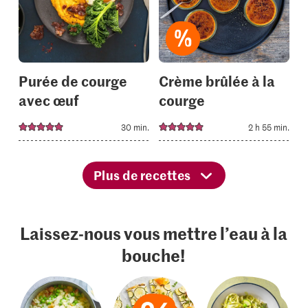
to
to
your
your
collections.
collectio
Purée de courge
Crème brûlée à la
avec œuf
courge
30 min.
2 h 55 min.
Plus de recettes
Laissez-nous vous mettre l’eau à la
bouche!