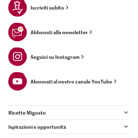
Iscriviti subito
Abbonati alla newsletter
Seguici su Instagram
Abonnati al nostro canale YouTube
Ricette Migusto
App Migusto
Ispirazioni e opportunità
Oggi cucino
Trucchi & astuzie