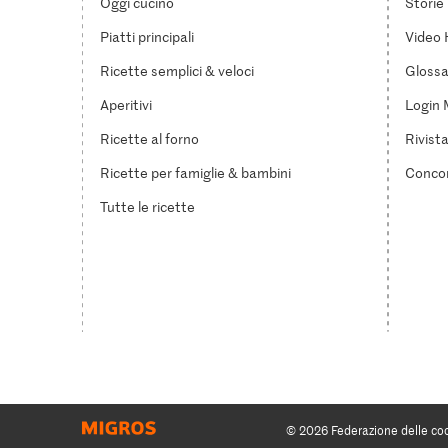
Oggi cucino
Storie
Piatti principali
Video 
Ricette semplici & veloci
Glossar
Aperitivi
Login 
Ricette al forno
Rivist
Ricette per famiglie & bambini
Concor
Tutte le ricette
© 2026 Federazione delle co