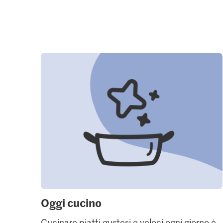
Oggi cucino
Cucinare piatti gustosi e veloci ogni giorno è