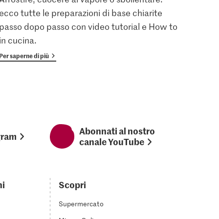
ecco tutte le preparazioni di base chiarite
gratu
passo dopo passo con video tutorial e How to
vanta
in cucina.
Per saperne di più
Per sap
Abonnati al nostro
gram
canale YouTube
ni
Scopri
Supermercato