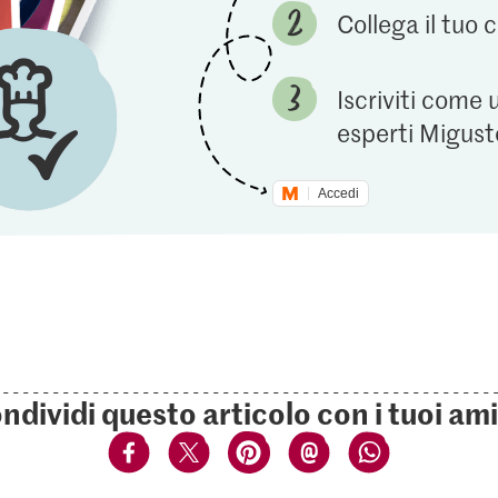
Collega il tuo
Iscriviti come 
esperti Migust
Accedi
ndividi questo articolo con i tuoi ami