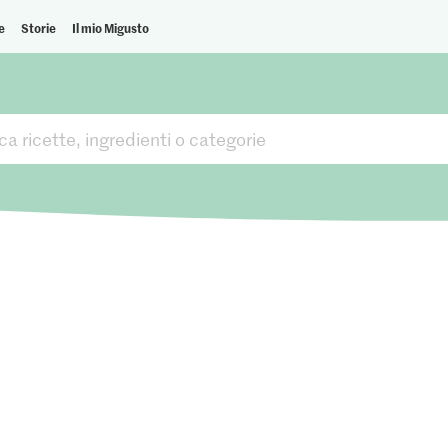
e
Storie
Il mio Migusto