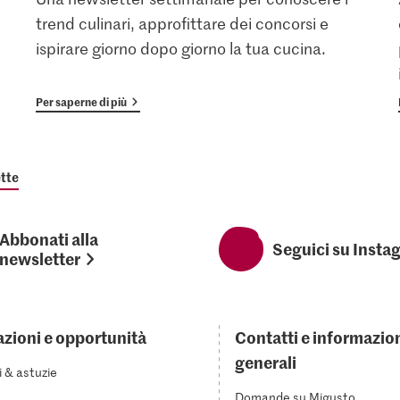
trend culinari, approfittare dei concorsi e
ispirare giorno dopo giorno la tua cucina.
Per saperne di più
tte
Abbonati alla
Seguici su Insta
newsletter
azioni e opportunità
Contatti e informazio
generali
i & astuzie
Domande su Migusto