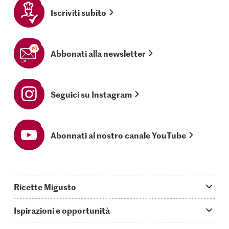
Iscriviti subito
Abbonati alla newsletter
Seguici su Instagram
Abonnati al nostro canale YouTube
Ricette Migusto
App Migusto
Ispirazioni e opportunità
Oggi cucino
Trucchi & astuzie