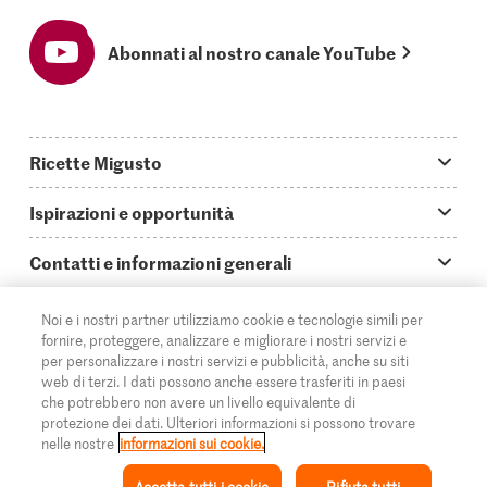
Abonnati al nostro canale YouTube
Ricette Migusto
App Migusto
Ispirazioni e opportunità
Oggi cucino
Trucchi & astuzie
Contatti e informazioni generali
Piatti principali
Storie
Domande su Migusto
Scopri
Noi e i nostri partner utilizziamo cookie e tecnologie simili per
Ricette semplici & veloci
Video How to
fornire, proteggere, analizzare e migliorare i nostri servizi e
Guida alle abbreviazioni
Supermercato
per personalizzare i nostri servizi e pubblicità, anche su siti
Aperitivi
web di terzi. I dati possono anche essere trasferiti in paesi
IT
Glossario degli ingredienti
DE
FR
Contatti
Migros Online
che potrebbero non avere un livello equivalente di
protezione dei dati. Ulteriori informazioni si possono trovare
Ricette al forno
Login Migusto
Pubblicità
A proposito della Migros
nelle nostre
informazioni sui cookie.
Ricette per famiglie & bambini
Rivista Migusto
Impressum
Filiali
Accetta tutti i cookie
Rifiuta tutti