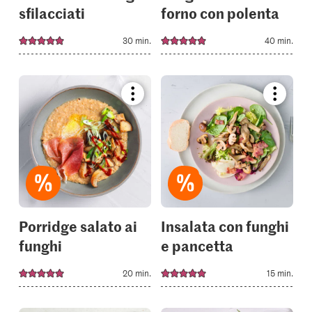
sfilacciati
forno con polenta
30 min.
40 min.
Bookmark
Bookmar
recipe
recipe
or
or
add
add
it
it
to
to
your
your
collections.
collectio
Porridge salato ai
Insalata con funghi
funghi
e pancetta
20 min.
15 min.