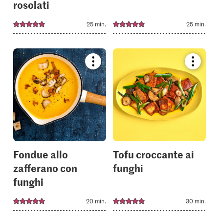
rosolati
25 min.
25 min.
Bookmark
Bookmar
recipe
recipe
or
or
add
add
it
it
to
to
your
your
collections.
collectio
Fondue allo
Tofu croccante ai
zafferano con
funghi
funghi
20 min.
30 min.