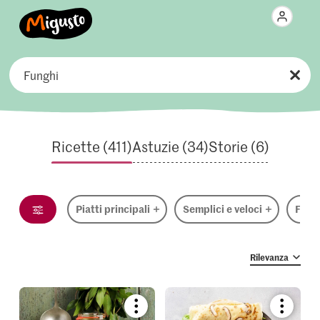
Pronto in
Ricette per
Pietanze
Ricette (411)
Astuzie (34)
Storie (6)
Stagioni ed eventi
Alimentazione
Piatti principali
Semplici e veloci
Famig
Paesi
11
tra
Rilevanza
e
Ingredienti
ette
Rilevanza
Bookmark
Bookmar