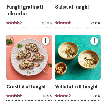
Funghi gratinati
Salsa ai funghi
alle erbe
20 min.
25 min.
Bookmark
Bookmar
recipe
recipe
or
or
add
add
it
it
to
to
your
your
collections.
collectio
Crostini ai funghi
Vellutata di funghi
45 min.
50 min.