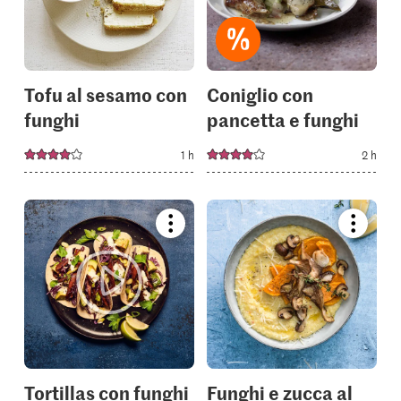
your
your
collections.
collectio
Tofu al sesamo con
Coniglio con
funghi
pancetta e funghi
1 h
2 h
Bookmark
Bookmar
recipe
recipe
or
or
add
add
it
it
to
to
your
your
collections.
collectio
Tortillas con funghi
Funghi e zucca al