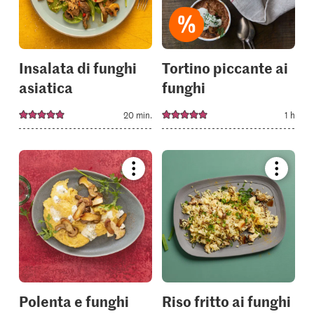
your
your
collections.
collectio
Insalata di funghi
Tortino piccante ai
asiatica
funghi
20 min.
1 h
Bookmark
Bookmar
recipe
recipe
or
or
add
add
it
it
to
to
your
your
collections.
collectio
Polenta e funghi
Riso fritto ai funghi