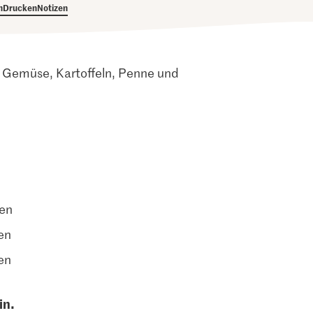
h
Drucken
Notizen
, Gemüse, Kartoffeln, Penne und
ten
en
en
in.