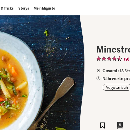
 & Tricks
Storys
Mein Migusto
Minestr
(9)
Gesamt:
13 Std
Nährwerte pro
Vegetarisch