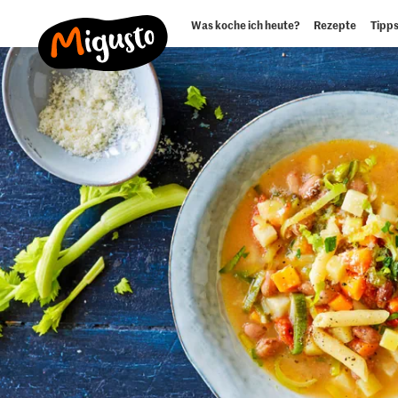
Was koche ich heute?
Rezepte
Tipps