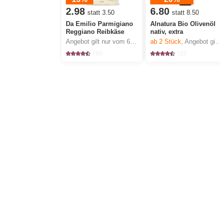
2.98
6.80
statt 3.50
statt 8.50
Da Emilio Parmigiano
Alnatura Bio Olivenöl
Reggiano Reibkäse
nativ, extra
Angebot gilt nur vom 6.8. bis 12.8.2026, solange Vorrat.
ab 2
Stück,
Angebot gilt nur vom 6.8. bis 12.8.2026, solange Vorrat.
190
125