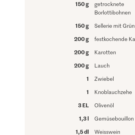
150 g
getrocknete
Borlottibohnen
150 g
Sellerie mit Grün
200 g
festkochende Kar
200 g
Karotten
200 g
Lauch
1
Zwiebel
1
Knoblauchzehe
3 EL
Olivenöl
1,3 l
Gemüsebouillon
1,5 dl
Weisswein