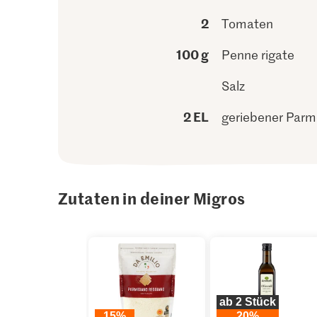
2
Tomaten
100 g
Penne rigate
Salz
2 EL
geriebener Par
Zutaten in deiner Migros
ab 2 Stück
15%
20%