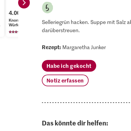
4.00
1.95
2.40
Knorr Gemüsebouillon
Migros Kartoffeln
M-Classic B
Selleriegrün hacken. Suppe mit Salz
Würfel
festkochend
Bohnen get
darüberstreuen.
174
2003
87
Rezept:
Margaretha Junker
Habe ich gekocht
Notiz erfassen
Das könnte dir helfen: