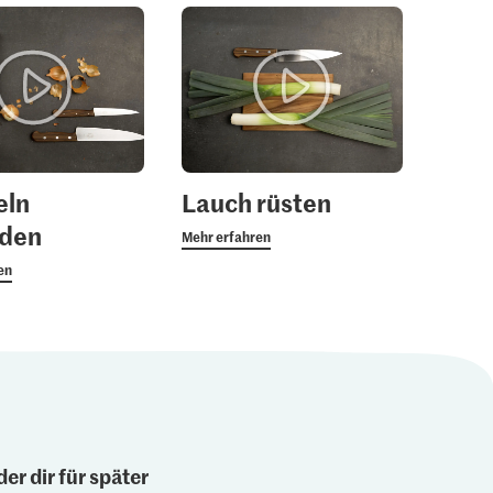
eln
Lauch rüsten
iden
Mehr erfahren
en
er dir für später