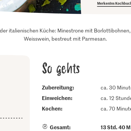
Merken
Ins Kochbuc
der italienischen Küche: Minestrone mit Borlottibohnen
Weisswein, bestreut mit Parmesan.
So gehts
Zubereitung:
ca. 30 Minu
einweichen:
ca. 12 Stund
kochen:
ca. 70 Minut
Gesamt:
13 Std. 40 M