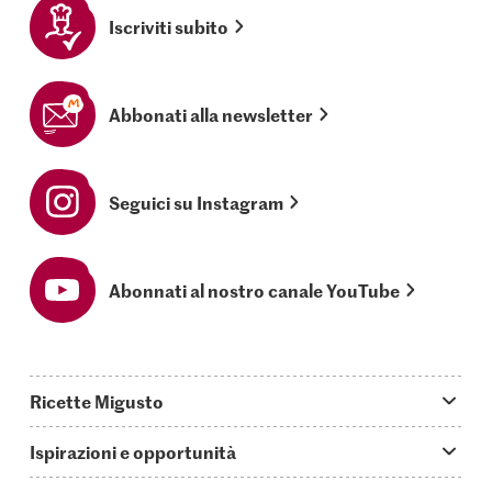
Iscriviti subito
Abbonati alla newsletter
Seguici su Instagram
Abonnati al nostro canale YouTube
Ricette Migusto
App Migusto
Ispirazioni e opportunità
Oggi cucino
Trucchi & astuzie