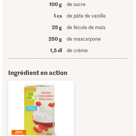
100 g
de sucre
1 cs
de pâte de vanille
25 g
de fécule de maïs
250 g
de mascarpone
1,5 dl
de crème
Ingrédient en action
20%