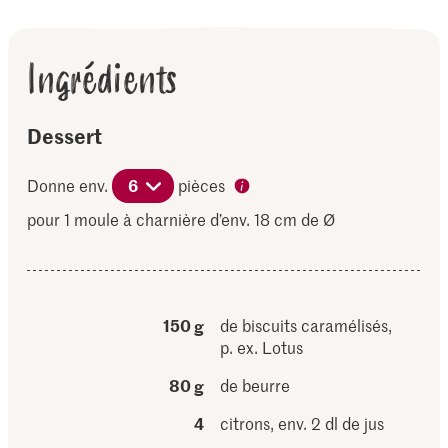
Ingrédients
Dessert
Donne env.
6
pièces
pour 1 moule à charnière d’env. 18 cm de Ø
150 g
de biscuits caramélisés,
p. ex. Lotus
80 g
de beurre
4
citrons, env. 2 dl de jus