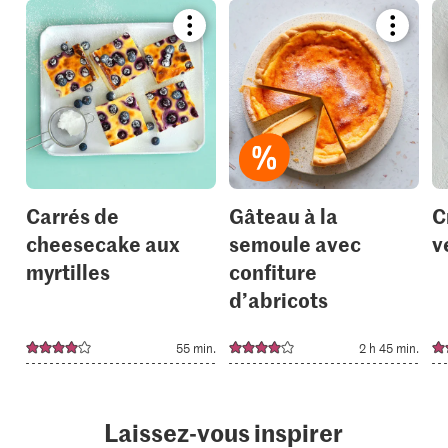
Bookmark
Bookmar
recipe
recipe
or
or
add
add
it
it
to
to
your
your
collections.
collection
Carrés de
Gâteau à la
C
cheesecake aux
semoule avec
v
myrtilles
confiture
d’abricots
55 min.
2 h 45 min.
Laissez-vous inspirer