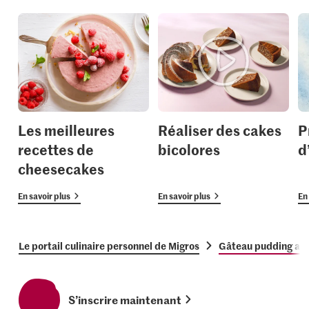
Les meilleures
Réaliser des cakes
P
recettes de
bicolores
d
cheesecakes
En savoir plus
En savoir plus
En 
Le portail culinaire personnel de Migros
Gâteau pudding au 
S’inscrire maintenant