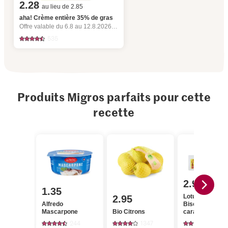
2.28
au lieu de 2.85
aha! Crème entière 35% de gras
Offre valable du 6.8 au 12.8.2026, jusqu’à épuisement du stock.
535
Produits Migros parfaits pour cette
recette
2.95
1.35
Lotus Biscoff
2.95
Alfredo
Biscuits au
Mascarpone
Bio Citrons
caramel
244
1347
393