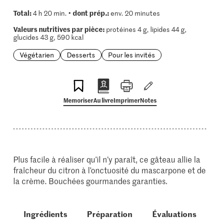
Total:
dont prép.:
4 h 20 min. •
env. 20 minutes
Valeurs nutritives par pièce:
protéines 4 g, lipides 44 g,
glucides 43 g, 590 kcal
Végétarien
Desserts
Pour les invités
Memoriser
Au livre
Imprimer
Notes
Plus facile à réaliser qu’il n’y paraît, ce gâteau allie la
fraîcheur du citron à l’onctuosité du mascarpone et de
la crème. Bouchées gourmandes garanties.
Ingrédients
Préparation
Évaluations