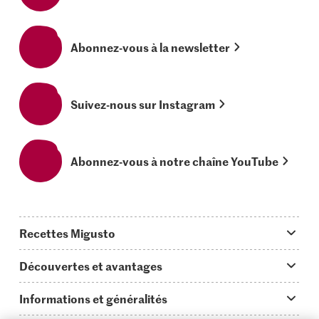
Abonnez-vous à la newsletter
Suivez-nous sur Instagram
Abonnez-vous à notre chaîne YouTube
Recettes Migusto
App Migusto
Découvertes et avantages
Idées de menus
Trucs & astuces
Informations et généralités
Plats principaux