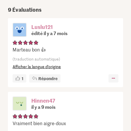
9
Évaluations
Luslu121
édité il y a 7 mois
Marteau bon 👍
(traduction automatique)
Afficher la langue d’origine
1
Répondre
Hinnen47
il y a 9 mois
Vraiment bien aigre-doux